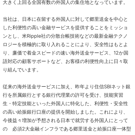
大きく上回る全国有数の外国人の集住地となっています。
当社は、日本に在留する外国人に対して郷里送金を中心と
した利便性の高い金融サービスを提供することをミッショ
ンとし、米Ripple社の分散台帳技術などの最新金融テクノ
ロジーを積極的に取り入れることにより、安全性はもとよ
り、廉価で着金スピードの速い海外送金サービス、12か国
語対応の顧客サポートなど、お客様の利便性向上に日々取
り組んでいます。
従来の海外送金サービスに加え、昨年より住信SBIネット銀
行を所属銀行とする銀行代理業の許可を受け、技能実習
生・特定技能といった外国人に特化した、利便性・安全性
の高い給振銀行口座の提供を開始しました。これにより、
今後益々増加が予想される日本で就労する外国人にとって
の 必須2大金融インフラである郷里送金と給振口座一体型