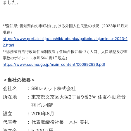
ました。
*¹愛知県; 愛知県内の市町村における外国人住民数の状況（2023年12月末
現在）
https://www.pref.aichi.jp/soshiki/tabunka/gaikokuzinjuminsu-2023-1
2.html
*²総務省自治行政局住民制度課；住民台帳に基づく人口、人口動態及び世
帯数のポイント（令和5年1月1日現在）
https://www.soumu.go.jp/main_content/000892926.pdf
＜当社の概要＞
会社名
:
SBIレミット株式会社
所在地
:
東京都文京区大塚2丁目9番3号 住友不動産音
羽ビル4階
設立
:
2010年8月
代表者
:
代表取締役社長 木村 美礼
資本金
:
5,000万円