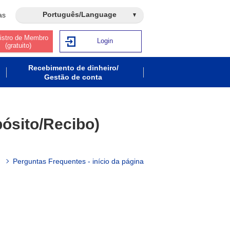
Português/Language
as
istro de Membro
Login
(gratuito)
Recebimento de dinheiro/
Gestão de conta
ósito/Recibo)
Perguntas Frequentes - início da página