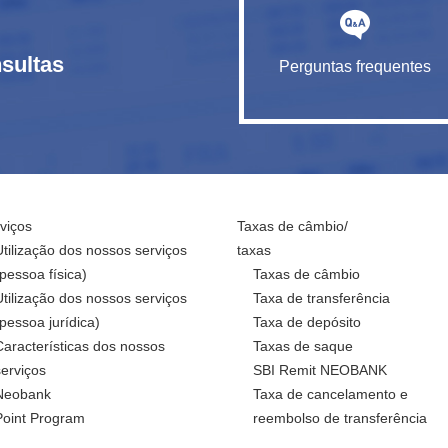
sultas
Perguntas frequentes
viços
Taxas de câmbio/
Utilização dos nossos serviços
taxas
(pessoa física)
Taxas de câmbio
Utilização dos nossos serviços
Taxa de transferência
(pessoa jurídica)
Taxa de depósito
Características dos nossos
Taxas de saque
serviços
SBI Remit NEOBANK
Neobank
Taxa de cancelamento e
Point Program
reembolso de transferência