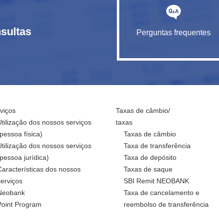
sultas
Perguntas frequentes
viços
Taxas de câmbio/
Utilização dos nossos serviços
taxas
(pessoa física)
Taxas de câmbio
Utilização dos nossos serviços
Taxa de transferência
(pessoa jurídica)
Taxa de depósito
Características dos nossos
Taxas de saque
serviços
SBI Remit NEOBANK
Neobank
Taxa de cancelamento e
Point Program
reembolso de transferência