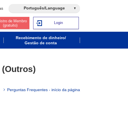
Português/Language
as
istro de Membro
Login
(gratuito)
Recebimento de dinheiro/
Gestão de conta
 (Outros)
Perguntas Frequentes - início da página