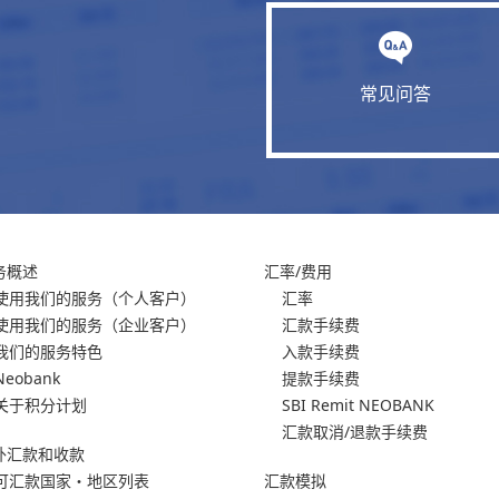
常见问答
务概述
汇率/费用
使用我们的服务
（个人客户）
汇率
使用我们的服务
（企业客户）
汇款手续费
我们的服务特色
入款手续费
Neobank
提款手续费
关于积分计划
SBI Remit NEOBANK
汇款取消/退款手续费
外汇款和收款
可汇款国家・地区列表
汇款模拟