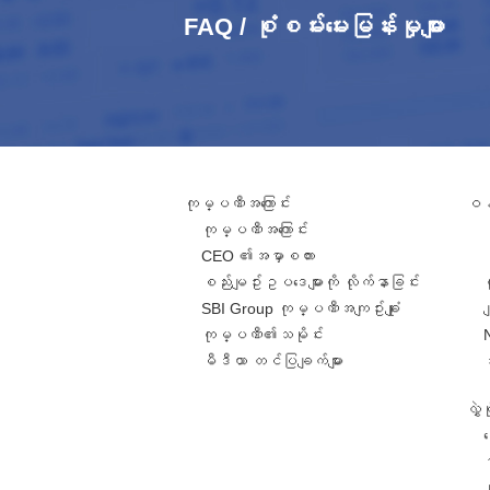
FAQ / စုံစမ်းမေးမြန်းမှုများ
ကုမ္ပဏီအကြောင်း
ဝန်
ကုမ္ပဏီအကြောင်း
CEO ၏အမှာစကား
စည်းမျဥ်းဥပဒေများကို လိုက်နာခြင်း
SBI Group ကုမ္ပဏီအကျဥ်းချုံး
ခ
ကုမ္ပဏီ၏သမိုင်း
မီဒီယာ တင်ပြချက်များ
လွှ
င