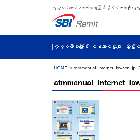
ငွေလွှဲဝန်ဆောင်ခသက်သာစွာဖြင့် နိုင်ငံတကာသို့ ငွေလွှဲပ
ကုမ္ပဏီအကြောင်း
ဝန်ဆောင်မှုများ
လွှဲပို
HOME
>
atmmanual_internet_lawson_jp_
atmmanual_internet_la