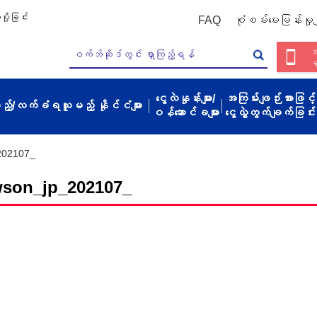
ို့ခြင်း
FAQ
စုံစမ်းမေးမြန်းမှုမျ
အ
မ
ငွေလဲနှုန်းများ/
အကြမ်းဖျဉ်းအားဖြင့်
့မည့်/လက်ခံရယူမည့် နိုင်ငံများ
ဝန်ဆောင်ခများ
ငွေလွှဲတွက်ချက်ခြင်း
202107_
wson_jp_202107_