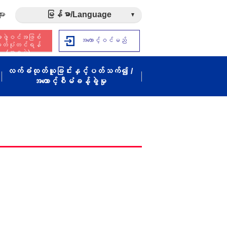
ား
မြန်မာ/Language
ဖွဲ့ဝင်အဖြစ်
အကောင့်ဝင်မည်
ှတ်ပုံတင်ရန်
(အခမဲ့)
လက်ခံထုတ်ယူခြင်းနှင့်ပတ်သက်၍ /
အကောင့်စီမံခန့်ခွဲမှု