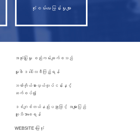
စုံစမ်းမေးမြန်းမှုများ
အသုံးပြုမှု စည်းကမ်းချက်စသည်
မူ၀ါဒ ပေါ်လစီကြည့်ရန်
ဘဏ်ကိုယ်စားလှယ်လုပ်ငန်းနှင့်
ဆက်စပ်၍
ဒစ်ဂျစ်တယ်နည်းပညာဖြင့် အများပြည်
၊
သူသိသာစေရန်
WEBSITE မြေပုံ