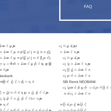
FAQ
ဆောင်မှုများ
ငွေလဲနှုန်းများ/
ဝန်ဆောင်မှုအသုံးပြုပုံ (အဖွဲ့အစည်း)
ဝန်ဆောင်ခများ
ဝန်ဆောင်မှုအသုံးပြုပုံ (တစ်ဦးချင်း)
ငွေလဲနှုန်းများ
ကုမ္ပဏီ၏ဝန်ဆောင်မှုဆိုင်ရာ ထူးခြား
ငွေလွှဲဝန်ဆောင်ခများ
ျက်များ
ငွေဖြည့်ဝန်ဆောင်ခ
Neobank
ငွေထုတ်ဝန်ဆောင်ခ
အကြောင်း ပွိုင့်ပရိုဂရမ်
SBI Remit NEOBANK
ငွေလွှဲတောင်းဆိုမှုကို ပယ်ဖျက်ခြင်း
ဲပို့မည့်/လက်ခံရယူမည့် နိုင်ငံများ
အမ်းငွေဝန်ဆောင်ခ
ွေလွှဲနိုင်သည့် နိုင်ငံ/ဒေသများ
စာရင်း
အကြမ်းဖျဉ်းအားဖြင့်
နိုင်ငံအလိုက် စည်းမျဥ်းစည်းကမ်းများ
ငွေလွှဲတွက်ချက်ခြင်း