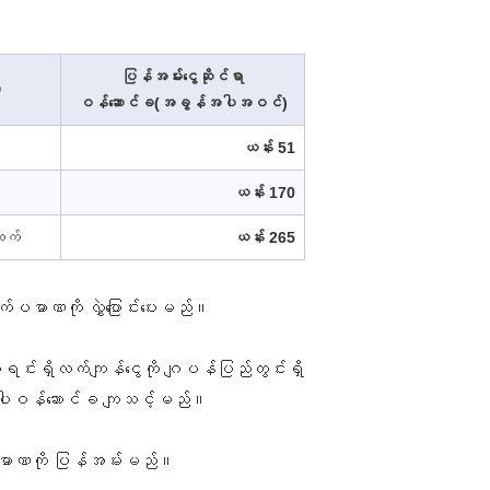
ပြန်အမ်းငွေဆိုင်ရာ
ဏ
ဝန်ဆောင်ခ(အခွန်အပါအဝင်)
ယန်း 51
ယန်း 170
ထက်
ယန်း 265
်ပမာဏကို လွှဲပြောင်းပေးမည်။
င်းရှိလက်ကျန်ငွေကို ဂျပန်ပြည်တွင်းရှိ
အောက်ပါဝန်ဆောင်ခ ကျသင့်မည်။
းပမာဏကို ပြန်အမ်းမည်။