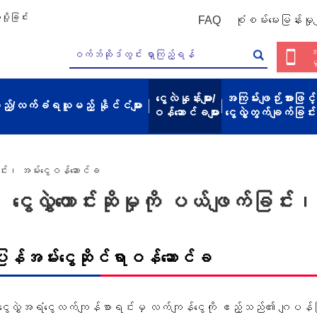
ို့ခြင်း
FAQ
စုံစမ်းမေးမြန်းမှုမျ
အ
မ
ငွေလဲနှုန်းများ/
အကြမ်းဖျဉ်းအားဖြင့်
့မည့်/လက်ခံရယူမည့် နိုင်ငံများ
ဝန်ဆောင်ခများ
ငွေလွှဲတွက်ချက်ခြင်း
်ခြင်း၊ အမ်းငွေဝန်ဆောင်ခ
ငွေလွှဲတောင်းဆိုမှုကို ပယ်ဖျက်ခြင
ြန်အမ်းငွေဆိုင်ရာဝန်ဆောင်ခ
ေလွှဲအရံငွေလက်ကျန်စာရင်းမှ လက်ကျန်ငွေကို ဧည့်သည်၏ ဂျပန်ပြည်တွင်း