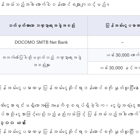
န်အမ်းသည့်အခါ အောက်ပါဝန်ဆောင်ခများကျသင့်မည်။
သတ်မှတ်ထားသော ဘဏ္ဍာရေးအဖွဲ့အစည်း
ပြန်အမ်းငွေပမာ
DOCOMO SMTB Net Bank
–
ယန်း 30,000 အောက်
အထက်ဖော်ပြပါတို့မဟုတ်သည့် ဘဏ္ဍာရေးအဖွဲ့
အစည်းများ
ယန်း 30,000 နှင့်အ
ြန်အမ်းငွေပမာဏမှ ပြန်အမ်းငွေဆိုင်ရာဝန်ဆောင်ခကို နှုတ်ယူပြီးနောက
်ငွေစာရင်းမရှိသောအခြေအနေကိစ္စရပ်ရှိခဲ့ပါက၊ ငွေလွှဲအရံငွေစာရ
ပ်စာသို့ ငွေသားဖြင့်ပေးပို့သည့်နည်းလမ်းဖြင့် ပြန်အမ်းသည့်အခါ 
၃၀၀ ယန်း
ြန်အမ်းငွေပမာဏမှ ပြန်အမ်းငွေဆိုင်ရာဝန်ဆောင်ခကို နှုတ်ယူပြီ