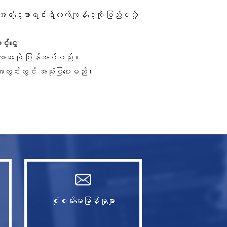
ရံငွေစာရင်းရှိလက်ကျန်ငွေကို ပြည်ပသို့
့်ငွေ
းပမာဏကို ပြန်အမ်းမည်။
တွင်းတွင် အသုံးပြုပေးမည်။
စုံစမ်းမေးမြန်းမှုများ