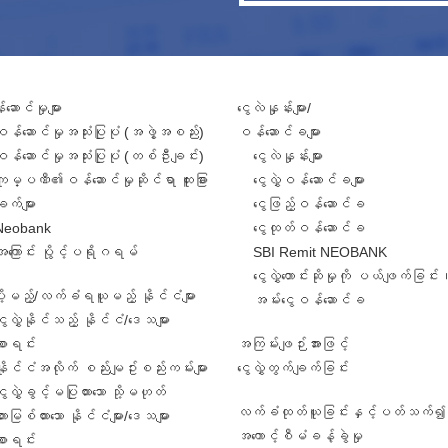
ဆောင်မှုများ
ငွေလဲနှုန်းများ/
ဝန်ဆောင်မှုအသုံးပြုပုံ (အဖွဲ့အစည်း)
ဝန်ဆောင်ခများ
ဝန်ဆောင်မှုအသုံးပြုပုံ (တစ်ဦးချင်း)
ငွေလဲနှုန်းများ
ကုမ္ပဏီ၏ဝန်ဆောင်မှုဆိုင်ရာ ထူးခြား
ငွေလွှဲဝန်ဆောင်ခများ
ျက်များ
ငွေဖြည့်ဝန်ဆောင်ခ
Neobank
ငွေထုတ်ဝန်ဆောင်ခ
အကြောင်း ပွိုင့်ပရိုဂရမ်
SBI Remit NEOBANK
ငွေလွှဲတောင်းဆိုမှုကို ပယ်ဖျက်ခြင်း
ဲပို့မည့်/လက်ခံရယူမည့် နိုင်ငံများ
အမ်းငွေဝန်ဆောင်ခ
ွေလွှဲနိုင်သည့် နိုင်ငံ/ဒေသများ
စာရင်း
အကြမ်းဖျဉ်းအားဖြင့်
နိုင်ငံအလိုက် စည်းမျဥ်းစည်းကမ်းများ
ငွေလွှဲတွက်ချက်ခြင်း
ွေလွှဲခွင့်မပြုထားသော သို့မဟုတ်
လက်ခံထုတ်ယူခြင်းနှင့်ပတ်သက်၍ 
ားမြစ်ထားသော နိုင်ငံများ/ဒေသများ
အကောင့်စီမံခန့်ခွဲမှု
စာရင်း