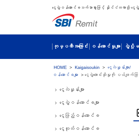
ငွေလွှဲဝန်ဆောင်ခသက်သာစွာဖြင့် နိုင်ငံတကာသို့ ငွေလွှဲပ
ကုမ္ပဏီအကြောင်း
ဝန်ဆောင်မှုများ
လွှဲပို
HOME
>
Kaigaisoukin
>
ငွေလဲနှုန်းများ/
ဝန်ဆောင်ခများ
>
ငွေလွှဲတောင်းဆိုမှုကို ပယ်ဖျက
ငွေလဲနှုန်းများ
ငွေလွှဲဝန်ဆောင်ခများ
ပ
ငွေဖြည့်ဝန်ဆောင်ခ
ငွေထုတ်ဝန်ဆောင်ခ
ငွ