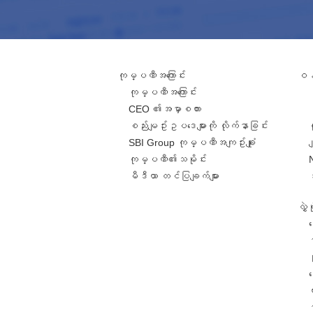
ကုမ္ပဏီအကြောင်း
ဝန်
ကုမ္ပဏီအကြောင်း
CEO ၏အမှာစကား
စည်းမျဥ်းဥပဒေများကို လိုက်နာခြင်း
SBI Group ကုမ္ပဏီအကျဥ်းချုံး
ခ
ကုမ္ပဏီ၏သမိုင်း
မီဒီယာ တင်ပြချက်များ
လွှ
င
င
တ