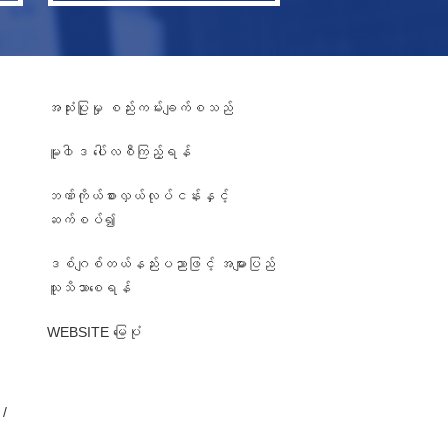
အသုံးပြုမှု စည်းကမ်းချက်စသည်
မူ၀ါဒ ပေါ်လစီကြည့်ရန်
ဘဏ်ကိုယ်စားလှယ်လုပ်ငန်းနှင့်
ဆက်စပ်၍
ဒစ်ဂျစ်တယ်နည်းပညာဖြင့် အများပြည်
၊
သူသိသာစေရန်
WEBSITE မြေပုံ
/