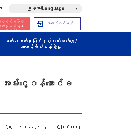
ား
မြန်မာ/Language
ဖွဲ့ဝင်အဖြစ်
အကောင့်ဝင်မည်
ှတ်ပုံတင်ရန်
(အခမဲ့)
လက်ခံထုတ်ယူခြင်းနှင့်ပတ်သက်၍ /
အကောင့်စီမံခန့်ခွဲမှု
်း၊ အမ်းငွေဝန်ဆောင်ခ
ရှိ ဘဏ်ငွေစာရင်းသို့လွှဲပြောင်းပြီး ငွေ