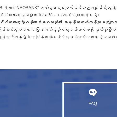
BI Remit NEOBANK” ဘဏ်ငွေစာရင်းဖျက်သိမ်းသည့်အချိန်ရှိ ငွေလွှဲအ
ုင်ငံတကာငွေလွှဲသည့်အခါ အောက်ပါဝန်ဆောင်ခကျသင့်မည်။
ုင်ငံတကာငွေလွှဲဝန်ဆောင်ခစသည်၏ အမှန်တကယ်ကုန်ကျမည့်ကျသင
ြန်အမ်းငွေပမာဏမှ ပြန်အမ်းငွေဆိုင်ရာဝန်ဆောင်ခကို နှုတ်ယူပြီ
ွိုင့်လက်ကျန်ရှိပါက ပြန်အမ်းငွေဆိုင်ရာဝန်ဆောင်ခအကန့်အသတ်အ
FAQ