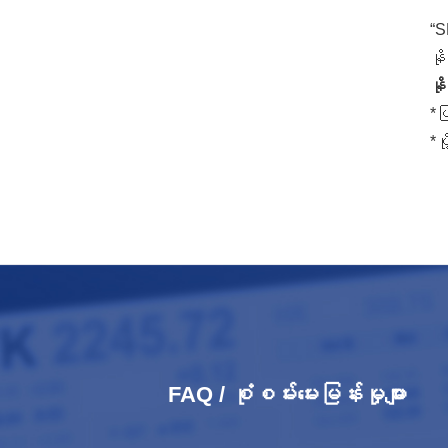
“S
နိ
နိ
*ပ
*ပ
FAQ / စုံစမ်းမေးမြန်းမှုများ