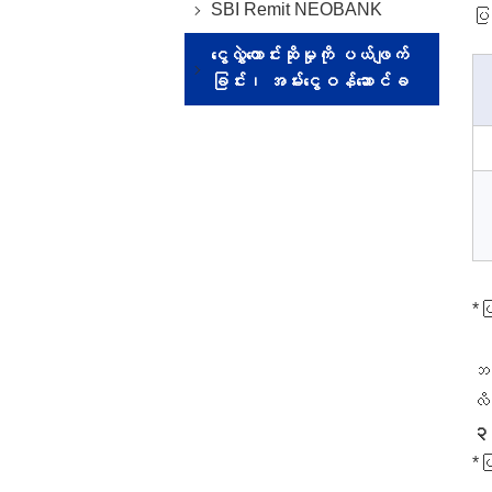
SBI Remit NEOBANK
ပြ
ငွေလွှဲတောင်းဆိုမှုကို ပယ်ဖျက်
ခြင်း၊ အမ်းငွေဝန်ဆောင်ခ
*ပ
ဘဏ
လိ
၃
*ပ