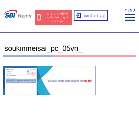
အဖွဲ့ဝင်အဖြစ်
အကောင့်ဝင်မည်
မှတ်ပုံတင်ရန်
(အခမဲ့)
soukinmeisai_pc_05vn_