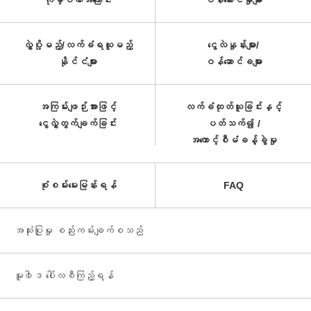
ကုမ္ပဏီအကြောင်း
ဝန်ဆောင်မှုများ
လွှဲပို့မည့်/လက်ခံရယူမည့်
ငွေလဲနှုန်းများ/
နိုင်ငံများ
ဝန်ဆောင်ခများ
အကြမ်းဖျဉ်းအားဖြင့်
လက်ခံထုတ်ယူခြင်းနှင့်
ငွေလွှဲတွက်ချက်ခြင်း
ပတ်သက်၍ /
အကောင့်စီမံခန့်ခွဲမှု
စုံစမ်းမေးမြန်းရန်
FAQ
အသုံးပြုမှု စည်းကမ်းချက်စသည်
မူ၀ါဒ ပေါ်လစီကြည့်ရန်