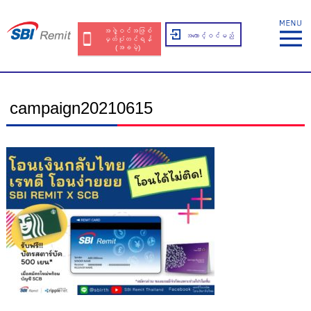
အဖွဲ့ဝင်အဖြစ်
အကောင့်ဝင်မည်
မှတ်ပုံတင်ရန်
(အခမဲ့)
campaign20210615