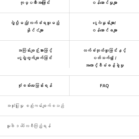
ကုမ္ပဏီအကြောင်း
ဝန်ဆောင်မှုများ
လွှဲပို့မည့်/လက်ခံရယူမည့်
ငွေလဲနှုန်းများ/
နိုင်ငံများ
ဝန်ဆောင်ခများ
အကြမ်းဖျဉ်းအားဖြင့်
လက်ခံထုတ်ယူခြင်းနှင့်
ငွေလွှဲတွက်ချက်ခြင်း
ပတ်သက်၍ /
အကောင့်စီမံခန့်ခွဲမှု
စုံစမ်းမေးမြန်းရန်
FAQ
အသုံးပြုမှု စည်းကမ်းချက်စသည်
မူ၀ါဒ ပေါ်လစီကြည့်ရန်