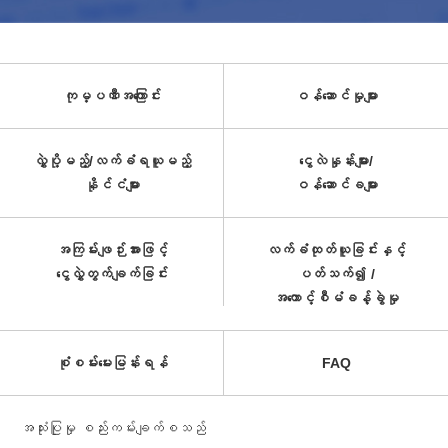
ကုမ္ပဏီအကြောင်း
ဝန်ဆောင်မှုများ
လွှဲပို့မည့်/လက်ခံရယူမည့်
ငွေလဲနှုန်းများ/
နိုင်ငံများ
ဝန်ဆောင်ခများ
အကြမ်းဖျဉ်းအားဖြင့်
လက်ခံထုတ်ယူခြင်းနှင့်
ငွေလွှဲတွက်ချက်ခြင်း
ပတ်သက်၍ /
အကောင့်စီမံခန့်ခွဲမှု
စုံစမ်းမေးမြန်းရန်
FAQ
အသုံးပြုမှု စည်းကမ်းချက်စသည်