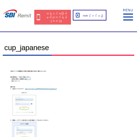
အဖွဲ့ဝင်အဖြစ်
အကောင့်ဝင်မည်
မှတ်ပုံတင်ရန်
(အခမဲ့)
cup_japanese