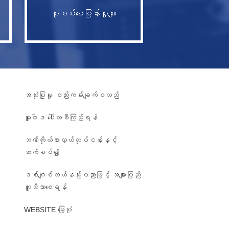
စုံစမ်းမေးမြန်းမှုများ
အသုံးပြုမှု စည်းကမ်းချက်စသည်
မူ၀ါဒ ပေါ်လစီကြည့်ရန်
ဘဏ်ကိုယ်စားလှယ်လုပ်ငန်းနှင့်
ဆက်စပ်၍
ဒစ်ဂျစ်တယ်နည်းပညာဖြင့် အများပြည်
၊
သူသိသာစေရန်
WEBSITE မြေပုံ