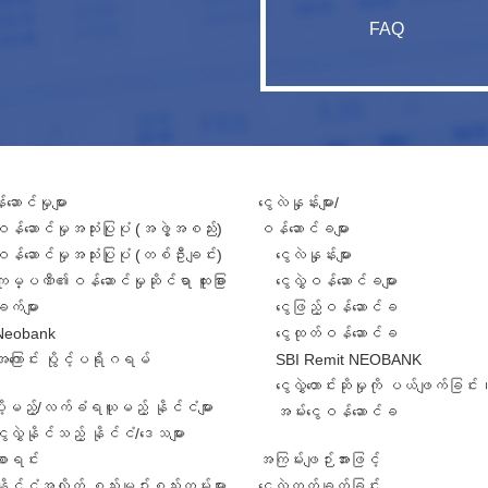
FAQ
ဆောင်မှုများ
ငွေလဲနှုန်းများ/
ဝန်ဆောင်မှုအသုံးပြုပုံ (အဖွဲ့အစည်း)
ဝန်ဆောင်ခများ
ဝန်ဆောင်မှုအသုံးပြုပုံ (တစ်ဦးချင်း)
ငွေလဲနှုန်းများ
ကုမ္ပဏီ၏ဝန်ဆောင်မှုဆိုင်ရာ ထူးခြား
ငွေလွှဲဝန်ဆောင်ခများ
ျက်များ
ငွေဖြည့်ဝန်ဆောင်ခ
Neobank
ငွေထုတ်ဝန်ဆောင်ခ
အကြောင်း ပွိုင့်ပရိုဂရမ်
SBI Remit NEOBANK
ငွေလွှဲတောင်းဆိုမှုကို ပယ်ဖျက်ခြင်း
ဲပို့မည့်/လက်ခံရယူမည့် နိုင်ငံများ
အမ်းငွေဝန်ဆောင်ခ
ွေလွှဲနိုင်သည့် နိုင်ငံ/ဒေသများ
စာရင်း
အကြမ်းဖျဉ်းအားဖြင့်
နိုင်ငံအလိုက် စည်းမျဥ်းစည်းကမ်းများ
ငွေလွှဲတွက်ချက်ခြင်း