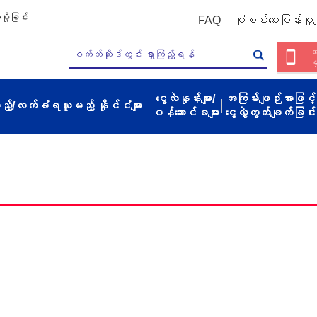
ို့ခြင်း
FAQ
စုံစမ်းမေးမြန်းမှုမျ
အ
မ
ငွေလဲနှုန်းများ/
အကြမ်းဖျဉ်းအားဖြင့်
့မည့်/လက်ခံရယူမည့် နိုင်ငံများ
ဝန်ဆောင်ခများ
ငွေလွှဲတွက်ချက်ခြင်း