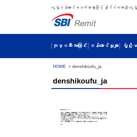
ငွေလွှဲဝန်ဆောင်ခသက်သာစွာဖြင့် နိုင်ငံတကာသို့ ငွေလွှဲပ
ကုမ္ပဏီအကြောင်း
ဝန်ဆောင်မှုများ
လွှဲပို
HOME
>
denshikoufu_ja
denshikoufu_ja