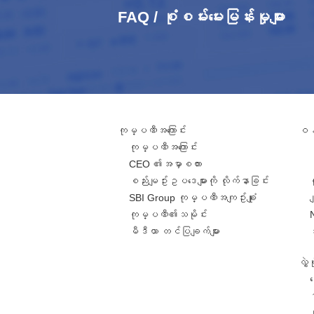
FAQ / စုံစမ်းမေးမြန်းမှုများ
ကုမ္ပဏီအကြောင်း
ဝန်
ကုမ္ပဏီအကြောင်း
CEO ၏အမှာစကား
စည်းမျဥ်းဥပဒေများကို လိုက်နာခြင်း
SBI Group ကုမ္ပဏီအကျဥ်းချုံး
ခ
ကုမ္ပဏီ၏သမိုင်း
မီဒီယာ တင်ပြချက်များ
လွှ
င