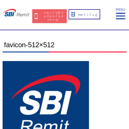
အဖွဲ့ဝင်အဖြစ်
အကောင့်ဝင်မည်
မှတ်ပုံတင်ရန်
(အခမဲ့)
favicon-512×512