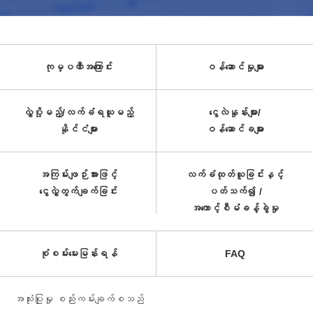
ကုမ္ပဏီအကြောင်း
ဝန်ဆောင်မှုများ
လွှဲပို့မည့်/လက်ခံရယူမည့်
ငွေလဲနှုန်းများ/
နိုင်ငံများ
ဝန်ဆောင်ခများ
အကြမ်းဖျဉ်းအားဖြင့်
လက်ခံထုတ်ယူခြင်းနှင့်
ငွေလွှဲတွက်ချက်ခြင်း
ပတ်သက်၍ /
အကောင့်စီမံခန့်ခွဲမှု
စုံစမ်းမေးမြန်းရန်
FAQ
အသုံးပြုမှု စည်းကမ်းချက်စသည်