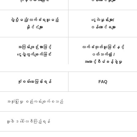
ကုမ္ပဏီအကြောင်း
ဝန်ဆောင်မှုများ
လွှဲပို့မည့်/လက်ခံရယူမည့်
ငွေလဲနှုန်းများ/
နိုင်ငံများ
ဝန်ဆောင်ခများ
အကြမ်းဖျဉ်းအားဖြင့်
လက်ခံထုတ်ယူခြင်းနှင့်
ငွေလွှဲတွက်ချက်ခြင်း
ပတ်သက်၍ /
အကောင့်စီမံခန့်ခွဲမှု
စုံစမ်းမေးမြန်းရန်
FAQ
အသုံးပြုမှု စည်းကမ်းချက်စသည်
မူ၀ါဒ ပေါ်လစီကြည့်ရန်