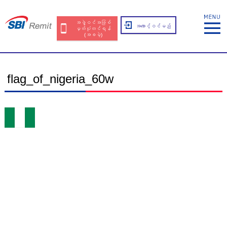
အဖွဲ့ဝင်အဖြစ်
အကောင့်ဝင်မည်
မှတ်ပုံတင်ရန်
(အခမဲ့)
flag_of_nigeria_60w