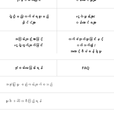
ကုမ္ပဏီအကြောင်း
ဝန်ဆောင်မှုများ
လွှဲပို့မည့်/လက်ခံရယူမည့်
ငွေလဲနှုန်းများ/
နိုင်ငံများ
ဝန်ဆောင်ခများ
အကြမ်းဖျဉ်းအားဖြင့်
လက်ခံထုတ်ယူခြင်းနှင့်
ငွေလွှဲတွက်ချက်ခြင်း
ပတ်သက်၍ /
အကောင့်စီမံခန့်ခွဲမှု
စုံစမ်းမေးမြန်းရန်
FAQ
အသုံးပြုမှု စည်းကမ်းချက်စသည်
မူ၀ါဒ ပေါ်လစီကြည့်ရန်