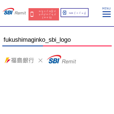
အဖွဲ့ဝင်အဖြစ်
အကောင့်ဝင်မည်
မှတ်ပုံတင်ရန်
(အခမဲ့)
fukushimaginko_sbi_logo