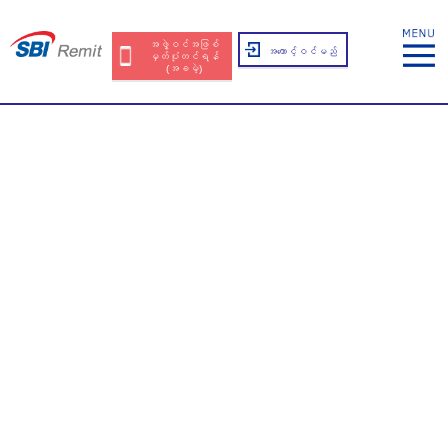
အဖွဲ့ဝင်အဖြစ်
အကောင့်ဝင်မည်
မှတ်ပုံတင်ရန်
(အခမဲ့)