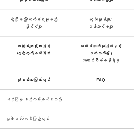
ကုမ္ပဏီအကြောင်း
ဝန်ဆောင်မှုများ
လွှဲပို့မည့်/လက်ခံရယူမည့်
ငွေလဲနှုန်းများ/
နိုင်ငံများ
ဝန်ဆောင်ခများ
အကြမ်းဖျဉ်းအားဖြင့်
လက်ခံထုတ်ယူခြင်းနှင့်
ငွေလွှဲတွက်ချက်ခြင်း
ပတ်သက်၍ /
အကောင့်စီမံခန့်ခွဲမှု
စုံစမ်းမေးမြန်းရန်
FAQ
အသုံးပြုမှု စည်းကမ်းချက်စသည်
မူ၀ါဒ ပေါ်လစီကြည့်ရန်