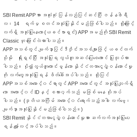
SBI Remit APPအား အလုံးစုံ ပြန်လည်ပြင်ဆင်ပြီး ဇန်န၀ါရီ
လ၊ 14 ရက်မှ စတင်အသုံးပြုနိုင်မည်ဖြစ်ပါသည်။ ထို့ကြောင့်
လက်ရှိ အသုံးပြုနေသော (ယခင်ဗားရှင်း) APPအမည်ကို SBI Remit
Classic ဟု ပြောင်းလဲထားပါသည်။
APPအသစ်တွင် မျက်နှာပြင်ဒီဇိုင်းအသစ်များဖြင့် ယခင်ထက်
ပိုမို ရိုးရှင်းပြီး အသုံးပြုရ လွယ်ကူအဆင်ပြေစေအောင် ပြုလုပ်ထား
ပါသည်။ ပို၍လွယ်ကူကောင်းမွန်သော နိုင်ငံတကာငွေလွှဲဝန်ဆောင်မှု
ကို လက်တွေ့အသုံးပြုရန် ဖိတ်ခေါ်အပ်ပါသည်။ ထို့ပြင်
APPအသစ်အကောင့်၀င်ရာတွင် APPအဟောင်းတွင် အသုံးပြုလျက်ရှိ
သော အကောင့်၀င် IDနှင့် စကား၀ှက်သည် မဖြစ်မနေ လိုအပ်
ပါသည်။ (ဒုတိယအကြိမ် အကောင့်၀င်ရောက်သည့်အခါ လက်ဗွေ၊
မျက်နှာအသုံးပြုနိုင်မည်ဖြစ်ပါသည်။)
SBI Remit နိုင်ငံတကာငွေလွှဲဝန်ဆောင်မှုအား ဆက်လက်အသုံးပြုပေး
ရန် မျှော်လင့်အပ်ပါသည်။