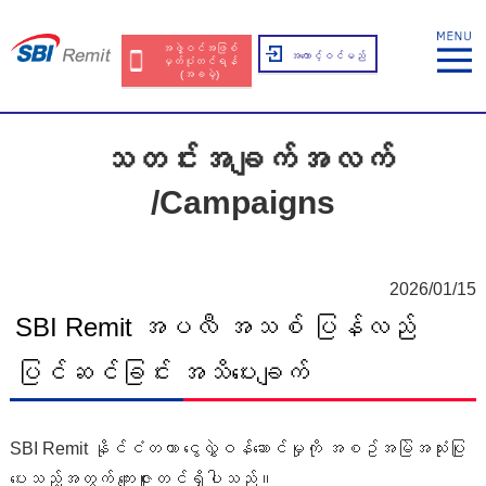
အဖွဲ့ဝင်အဖြစ်
အကောင့်ဝင်မည်
မှတ်ပုံတင်ရန်
(အခမဲ့)
သတင်းအချက်အလက်
/Campaigns
2026/01/15
SBI Remit အပလီ အသစ် ပြန်လည်
ပြင်ဆင်ခြင်း အသိပေးချက်
SBI Remit နိုင်ငံတကာ ငွေလွှဲဝန်ဆောင်မှုကို အစဥ်အမြဲအသုံးပြု
ပေးသည့်အတွက် ကျေးဇူးတင်ရှိပါသည်။