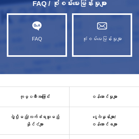
FAQ / စုံစမ်းမေးမြန်းမှုများ
FAQ
စုံစမ်းမေးမြန်းမှုများ
ကုမ္ပဏီအကြောင်း
ဝန်ဆောင်မှုများ
လွှဲပို့မည့်/လက်ခံရယူမည့်
ငွေလဲနှုန်းများ/
နိုင်ငံများ
ဝန်ဆောင်ခများ