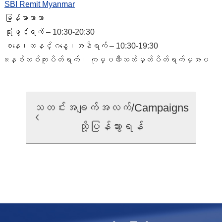
SBI Remit Myanmar
မြန်မာဘာသာ
ရုံးဖွင့်ရက် – 10:30-20:30
စနေ၊တနင်္ဂနွေ၊အနီရက် – 10:30-19:30
※နှစ်သစ်ကူးပိတ်ရက်၊ ကုမ္ပဏီသတ်မှတ်ပိတ်ရက်မှအပ
သတင်းအချက်အလက်/Campaigns
သို့ပြန်သွားရန်