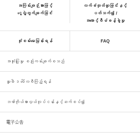
အကြမ်းဖျဉ်းအားဖြင့်
လက်ခံထုတ်ယူခြင်းနှင့်
ငွေလွှဲတွက်ချက်ခြင်း
ပတ်သက်၍ /
အကောင့်စီမံခန့်ခွဲမှု
စုံစမ်းမေးမြန်းရန်
FAQ
အသုံးပြုမှု စည်းကမ်းချက်စသည်
မူ၀ါဒ ပေါ်လစီကြည့်ရန်
ဘဏ်ကိုယ်စားလှယ်လုပ်ငန်းနှင့်ဆက်စပ်၍
電子公告