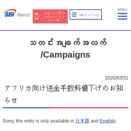
အဖွဲ့ဝင်အဖြစ်
အကောင့်ဝင်မည်
မှတ်ပုံတင်ရန်
(အခမဲ့)
သတင်းအချက်အလက်
/Campaigns
2020/03/31
アフリカ向け送金手数料値下げのお知
らせ
Sorry, this entry is only available in
日本語
and
English
.