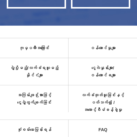
ကုမ္ပဏီအကြောင်း
ဝန်ဆောင်မှုများ
လွှဲပို့မည့်/လက်ခံရယူမည့်
ငွေလဲနှုန်းများ/
နိုင်ငံများ
ဝန်ဆောင်ခများ
အကြမ်းဖျဉ်းအားဖြင့်
လက်ခံထုတ်ယူခြင်းနှင့်
ငွေလွှဲတွက်ချက်ခြင်း
ပတ်သက်၍ /
အကောင့်စီမံခန့်ခွဲမှု
စုံစမ်းမေးမြန်းရန်
FAQ