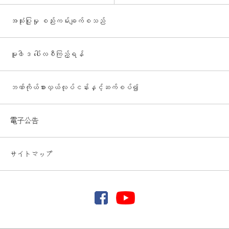
အသုံးပြုမှု စည်းကမ်းချက်စသည်
မူ၀ါဒ ပေါ်လစီကြည့်ရန်
ဘဏ်ကိုယ်စားလှယ်လုပ်ငန်းနှင့်ဆက်စပ်၍
電子公告
サイトマップ