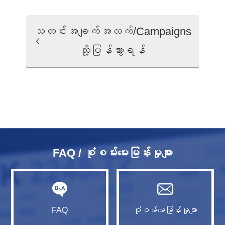
သတင်းအချက်အလက်/Campaigns
သို့ပြန်သွားရန်
FAQ / စုံစမ်းမေးမြန်းမှုများ
FAQ
စုံစမ်းမေးမြန်းမှုများ