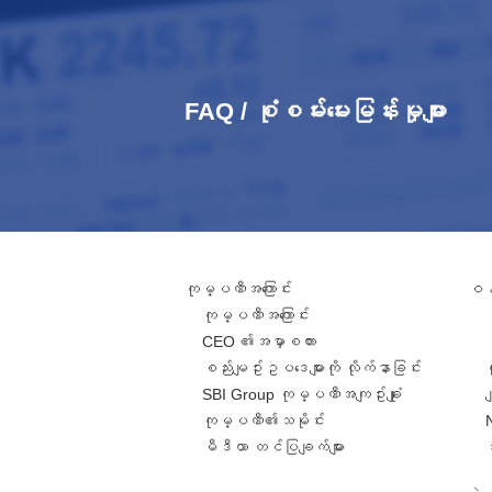
FAQ / စုံစမ်းမေးမြန်းမှုများ
ကုမ္ပဏီအကြောင်း
ဝန်
ကုမ္ပဏီအကြောင်း
CEO ၏အမှာစကား
စည်းမျဥ်းဥပဒေများကို လိုက်နာခြင်း
SBI Group ကုမ္ပဏီအကျဥ်းချုံး
ခ
ကုမ္ပဏီ၏သမိုင်း
မီဒီယာ တင်ပြချက်များ