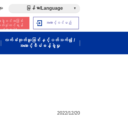
ား
မြန်မာ/Language
ဖွဲ့ဝင်အဖြစ်
အကောင့်ဝင်မည်
ှတ်ပုံတင်ရန်
(အခမဲ့)
လက်ခံထုတ်ယူခြင်းနှင့်ပတ်သက်၍ /
အကောင့်စီမံခန့်ခွဲမှု
2022/12/20