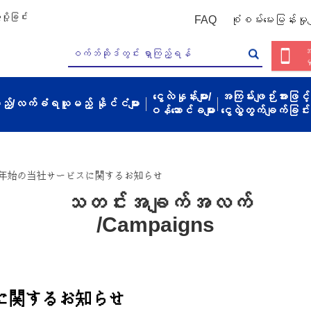
ို့ခြင်း
FAQ
စုံစမ်းမေးမြန်းမှုမျ
အ
မ
ငွေလဲနှုန်းများ/
အကြမ်းဖျဉ်းအားဖြင့်
့မည့်/လက်ခံရယူမည့် နိုင်ငံများ
ဝန်ဆောင်ခများ
ငွေလွှဲတွက်ချက်ခြင်း
年始の当社サービスに関するお知らせ
သတင်းအချက်အလက်
/Campaigns
に関するお知らせ