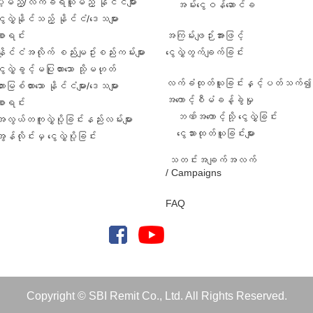
ဲပို့မည့်/လက်ခံရယူမည့် နိုင်ငံများ
အမ်းငွေဝန်ဆောင်ခ
ွေလွှဲနိုင်သည့် နိုင်ငံ/ဒေသများ
စာရင်း
အကြမ်းဖျဉ်းအားဖြင့်
နိုင်ငံအလိုက် စည်းမျဥ်းစည်းကမ်းများ
ငွေလွှဲတွက်ချက်ခြင်း
ွေလွှဲခွင့်မပြုထားသော သို့မဟုတ်
လက်ခံထုတ်ယူခြင်းနှင့်ပတ်သက်၍ 
ားမြစ်ထားသော နိုင်ငံများ/ဒေသများ
အကောင့်စီမံခန့်ခွဲမှု
စာရင်း
ဘဏ်အကောင့်သို့ ငွေလွှဲခြင်း
အလွယ်တကူလွှဲပို့ခြင်းနည်းလမ်းများ
ငွေသားထုတ်ယူခြင်းများ
ွန်လိုင်းမှ ငွေလွှဲပို့ခြင်း
သတင်းအချက်အလက်
/ Campaigns
FAQ
Copyright © SBI Remit Co., Ltd. All Rights Reserved.