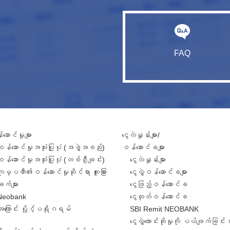
FAQ
ဆောင်မှုများ
ငွေလဲနှုန်းများ/
ဝန်ဆောင်မှုအသုံးပြုပုံ (အဖွဲ့အစည်း)
ဝန်ဆောင်ခများ
ဝန်ဆောင်မှုအသုံးပြုပုံ (တစ်ဦးချင်း)
ငွေလဲနှုန်းများ
ကုမ္ပဏီ၏ဝန်ဆောင်မှုဆိုင်ရာ ထူးခြား
ငွေလွှဲဝန်ဆောင်ခများ
ျက်များ
ငွေဖြည့်ဝန်ဆောင်ခ
Neobank
ငွေထုတ်ဝန်ဆောင်ခ
အကြောင်း ပွိုင့်ပရိုဂရမ်
SBI Remit NEOBANK
ငွေလွှဲတောင်းဆိုမှုကို ပယ်ဖျက်ခြင်း