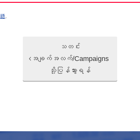
本語
.
သတင်း
အချက်အလက်/Campaigns
သို့ပြန်သွားရန်