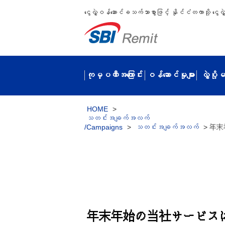
ငွေလွှဲဝန်ဆောင်ခသက်သာစွာဖြင့် နိုင်ငံတကာသို့ ငွေလွှဲပ
ကုမ္ပဏီအကြောင်း
ဝန်ဆောင်မှုများ
လွှဲပို
HOME
>
သတင်းအချက်အလက်
/Campaigns
>
သတင်းအချက်အလက်
>
年末
年末年始の当社サービス