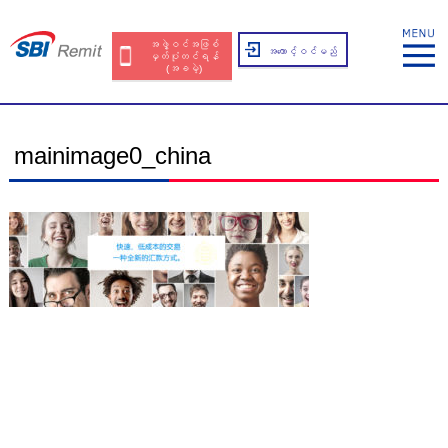
အဖွဲ့ဝင်အဖြစ်
အကောင့်ဝင်မည်
မှတ်ပုံတင်ရန်
(အခမဲ့)
mainimage0_china