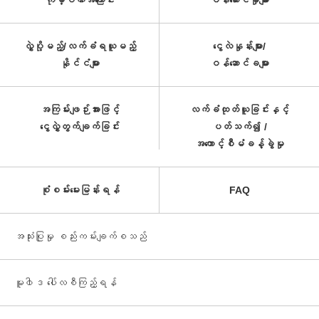
ကုမ္ပဏီအကြောင်း
ဝန်ဆောင်မှုများ
လွှဲပို့မည့်/လက်ခံရယူမည့်
ငွေလဲနှုန်းများ/
နိုင်ငံများ
ဝန်ဆောင်ခများ
အကြမ်းဖျဉ်းအားဖြင့်
လက်ခံထုတ်ယူခြင်းနှင့်
ငွေလွှဲတွက်ချက်ခြင်း
ပတ်သက်၍ /
အကောင့်စီမံခန့်ခွဲမှု
စုံစမ်းမေးမြန်းရန်
FAQ
အသုံးပြုမှု စည်းကမ်းချက်စသည်
မူ၀ါဒ ပေါ်လစီကြည့်ရန်