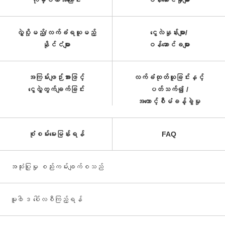
ကုမ္ပဏီအကြောင်း
ဝန်ဆောင်မှုများ
လွှဲပို့မည့်/လက်ခံရယူမည့်
ငွေလဲနှုန်းများ/
နိုင်ငံများ
ဝန်ဆောင်ခများ
အကြမ်းဖျဉ်းအားဖြင့်
လက်ခံထုတ်ယူခြင်းနှင့်
ငွေလွှဲတွက်ချက်ခြင်း
ပတ်သက်၍ /
အကောင့်စီမံခန့်ခွဲမှု
စုံစမ်းမေးမြန်းရန်
FAQ
အသုံးပြုမှု စည်းကမ်းချက်စသည်
မူ၀ါဒ ပေါ်လစီကြည့်ရန်