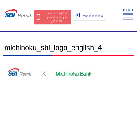
အဖွဲ့ဝင်အဖြစ်
အကောင့်ဝင်မည်
မှတ်ပုံတင်ရန်
(အခမဲ့)
michinoku_sbi_logo_english_4