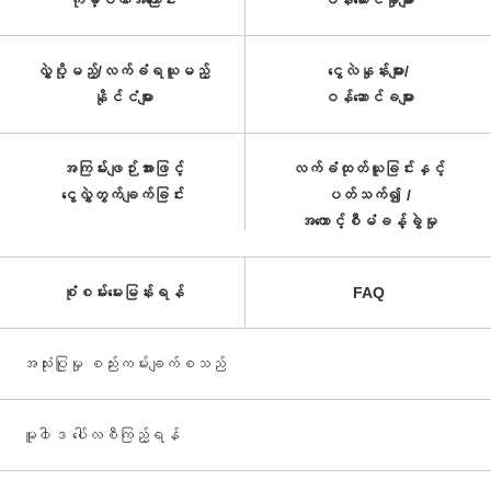
ကုမ္ပဏီအကြောင်း
ဝန်ဆောင်မှုများ
လွှဲပို့မည့်/လက်ခံရယူမည့်
ငွေလဲနှုန်းများ/
နိုင်ငံများ
ဝန်ဆောင်ခများ
အကြမ်းဖျဉ်းအားဖြင့်
လက်ခံထုတ်ယူခြင်းနှင့်
ငွေလွှဲတွက်ချက်ခြင်း
ပတ်သက်၍ /
အကောင့်စီမံခန့်ခွဲမှု
စုံစမ်းမေးမြန်းရန်
FAQ
အသုံးပြုမှု စည်းကမ်းချက်စသည်
မူ၀ါဒ ပေါ်လစီကြည့်ရန်