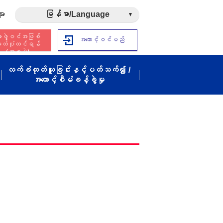
ား
မြန်မာ/Language
ဖွဲ့ဝင်အဖြစ်
အကောင့်ဝင်မည်
ှတ်ပုံတင်ရန်
(အခမဲ့)
လက်ခံထုတ်ယူခြင်းနှင့်ပတ်သက်၍ /
အကောင့်စီမံခန့်ခွဲမှု