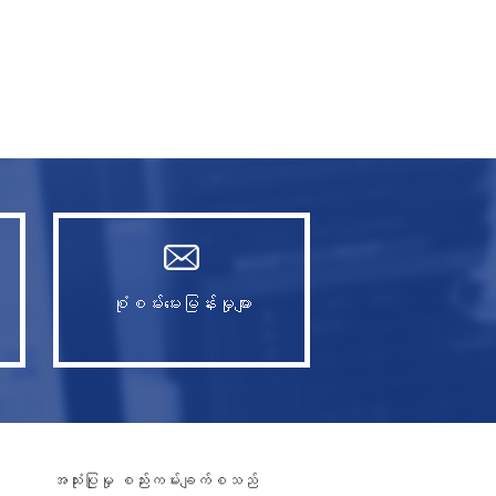
စုံစမ်းမေးမြန်းမှုများ
အသုံးပြုမှု စည်းကမ်းချက်စသည်