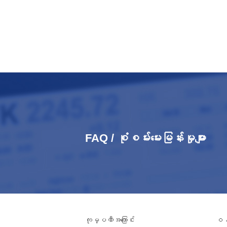
FAQ / စုံစမ်းမေးမြန်းမှုများ
ကုမ္ပဏီအကြောင်း
ဝန်