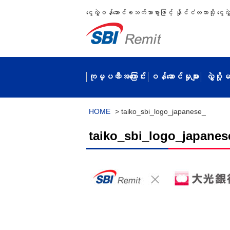
ငွေလွှဲဝန်ဆောင်ခသက်သာစွာဖြင့် နိုင်ငံတကာသို့ ငွေလွှဲပ
ကုမ္ပဏီအကြောင်း
ဝန်ဆောင်မှုများ
လွှဲပို
HOME
>
taiko_sbi_logo_japanese_
taiko_sbi_logo_japanes