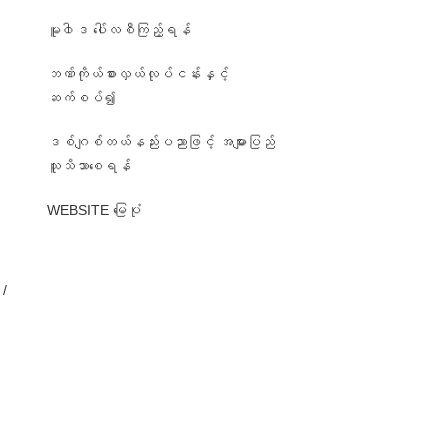
မူ၀ါဒ ပေါ်လစီကြည့်ရန်
ဘဏ်ကိုယ်စားလှယ်လုပ်ငန်းနှင့်
ဆက်စပ်၍
ဒစ်ဂျစ်တယ်နည်းပညာဖြင့် အများပြည်
၊
သူသိသာစေရန်
WEBSITE မြေပုံ
/