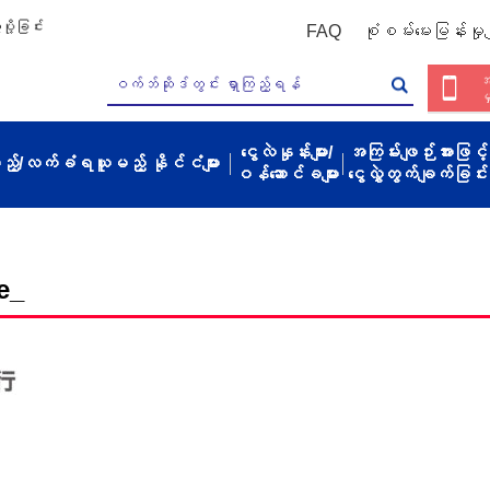
ို့ခြင်း
FAQ
စုံစမ်းမေးမြန်းမှုမျ
အ
မ
ငွေလဲနှုန်းများ/
အကြမ်းဖျဉ်းအားဖြင့်
့မည့်/လက်ခံရယူမည့် နိုင်ငံများ
ဝန်ဆောင်ခများ
ငွေလွှဲတွက်ချက်ခြင်း
e_