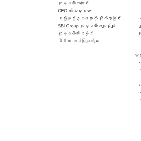
ကုမ္ပဏီအကြောင်း
CEO ၏အမှာစကား
စည်းမျဥ်းဥပဒေများကို လိုက်နာခြင်း
SBI Group ကုမ္ပဏီအကျဥ်းချုံး
ခ
ကုမ္ပဏီ၏သမိုင်း
မီဒီယာ တင်ပြချက်များ
လွှ
င
င
တ
အ