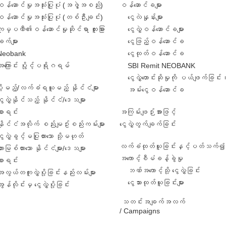
ဝန်ဆောင်မှုအသုံးပြုပုံ (အဖွဲ့အစည်း)
ဝန်ဆောင်ခများ
ဝန်ဆောင်မှုအသုံးပြုပုံ (တစ်ဦးချင်း)
ငွေလဲနှုန်းများ
ကုမ္ပဏီ၏ဝန်ဆောင်မှုဆိုင်ရာ ထူးခြား
ငွေလွှဲဝန်ဆောင်ခများ
ျက်များ
ငွေဖြည့်ဝန်ဆောင်ခ
Neobank
ငွေထုတ်ဝန်ဆောင်ခ
အကြောင်း ပွိုင့်ပရိုဂရမ်
SBI Remit NEOBANK
ငွေလွှဲတောင်းဆိုမှုကို ပယ်ဖျက်ခြင်း
ဲပို့မည့်/လက်ခံရယူမည့် နိုင်ငံများ
အမ်းငွေဝန်ဆောင်ခ
ွေလွှဲနိုင်သည့် နိုင်ငံ/ဒေသများ
စာရင်း
အကြမ်းဖျဉ်းအားဖြင့်
နိုင်ငံအလိုက် စည်းမျဥ်းစည်းကမ်းများ
ငွေလွှဲတွက်ချက်ခြင်း
ွေလွှဲခွင့်မပြုထားသော သို့မဟုတ်
လက်ခံထုတ်ယူခြင်းနှင့်ပတ်သက်၍ 
ားမြစ်ထားသော နိုင်ငံများ/ဒေသများ
အကောင့်စီမံခန့်ခွဲမှု
စာရင်း
ဘဏ်အကောင့်သို့ ငွေလွှဲခြင်း
အလွယ်တကူလွှဲပို့ခြင်းနည်းလမ်းများ
ငွေသားထုတ်ယူခြင်းများ
ွန်လိုင်းမှ ငွေလွှဲပို့ခြင်း
သတင်းအချက်အလက်
/ Campaigns