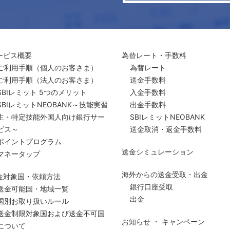
ービス概要
為替レート・手数料
ご利用手順
（個人のお客さま）
為替レート
ご利用手順
（法人のお客さま）
送金手数料
SBIレミット 5つのメリット
入金手数料
SBIレミットNEOBANK～技能実習
出金手数料
生・特定技能外国人向け銀行サー
SBIレミットNEOBANK
ビス～
送金取消・返金手数料
ポイントプログラム
送金シミュレーション
マネータップ
海外からの送金受取・出金
金対象国・依頼方法
銀行口座受取
送金可能国・地域一覧
出金
国別お取り扱いルール
送金制限対象国および送金
不可国
お知らせ ・ キャンペーン
について