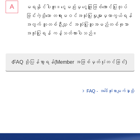
မရနိုင်ပါဘူး။ငွေမည်းမှ ငွေဖြူဖြစ်အောင်ပြုလုပ်
ခြင်းကဲ့သို့သော တရားမဝင်အသုံးပြုမှုများမှကာကွယ်ရန်
အတွက် လူတစ်ဦးလျှင် အသုံးပြုသူအမည်တစ်ခုသာ
အသုံးပြုရန် ကန့်သတ်ထားပါသည်။
FAQ သို့ပြန်သွားရန်(Member အဖြစ်မှတ်ပုံတင်ခြင်း)
FAQ - အပေါ်ဆုံးစာမျက်နှာသို့