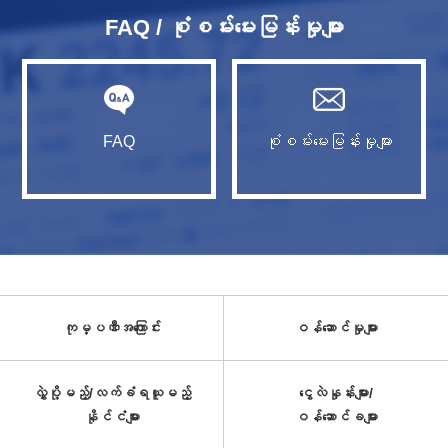
FAQ / စုံစမ်းမေးမြန်းမှုများ
FAQ
စုံစမ်းမေးမြန်းမှုများ
ကုမ္ပဏီအကြောင်း
ဝန်ဆောင်မှုများ
လွှဲပို့မည့်/လက်ခံရယူမည့်
ငွေလဲနှုန်းများ/
နိုင်ငံများ
ဝန်ဆောင်ခများ