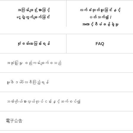
အကြမ်းဖျဉ်းအားဖြင့်
လက်ခံထုတ်ယူခြင်းနှင့်
ငွေလွှဲတွက်ချက်ခြင်း
ပတ်သက်၍ /
အကောင့်စီမံခန့်ခွဲမှု
စုံစမ်းမေးမြန်းရန်
FAQ
အသုံးပြုမှု စည်းကမ်းချက်စသည်
မူ၀ါဒ ပေါ်လစီကြည့်ရန်
ဘဏ်ကိုယ်စားလှယ်လုပ်ငန်းနှင့်ဆက်စပ်၍
電子公告