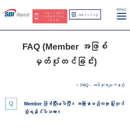
အဖွဲ့ဝင်အဖြစ်
အကောင့်ဝင်မည်
မှတ်ပုံတင်ရန်
(အခမဲ့)
FAQ (Member အဖြစ်
မှတ်ပုံတင်ခြင်း)
FAQ - အပေါ်ဆုံးစာမျက်နှာသို့
Member ဖြစ်ပြီးနေပါပြီ။ အခြားနာမည်တခု ပြုလုပ်
လို့ရနိုင်ပါသလား။