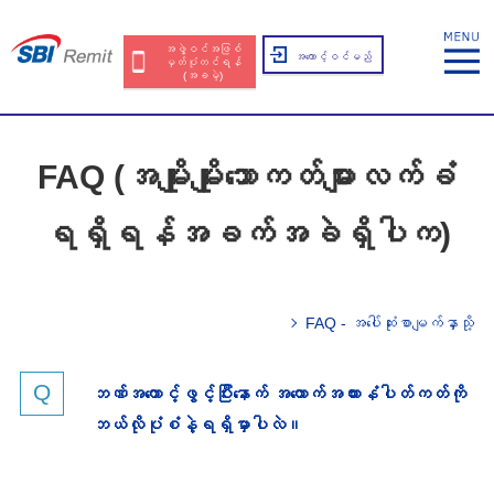
အဖွဲ့ဝင်အဖြစ်
အကောင့်ဝင်မည်
မှတ်ပုံတင်ရန်
(အခမဲ့)
FAQ (အမျိုးမျိုးသောကတ်များလက်ခံ
ရရှိရန်အခက်အခဲရှိပါက)
FAQ - အပေါ်ဆုံးစာမျက်နှာသို့
ဘဏ်အကောင့်ဖွင့်ပြီးနောက် အ‌ထောက်အထားနံပါတ်ကတ်ကို
ဘယ်လိုပုံစံနဲ့ရရှိမှာပါလဲ။