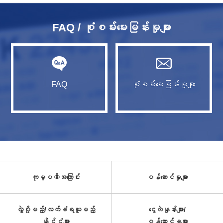
FAQ / စုံစမ်းမေးမြန်းမှုများ
FAQ
စုံစမ်းမေးမြန်းမှုများ
ကုမ္ပဏီအကြောင်း
ဝန်ဆောင်မှုများ
လွှဲပို့မည့်/လက်ခံရယူမည့်
ငွေလဲနှုန်းများ/
နိုင်ငံများ
ဝန်ဆောင်ခများ