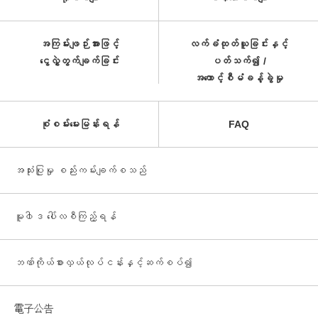
အကြမ်းဖျဉ်းအားဖြင့်
လက်ခံထုတ်ယူခြင်းနှင့်
ငွေလွှဲတွက်ချက်ခြင်း
ပတ်သက်၍ /
အကောင့်စီမံခန့်ခွဲမှု
စုံစမ်းမေးမြန်းရန်
FAQ
အသုံးပြုမှု စည်းကမ်းချက်စသည်
မူ၀ါဒ ပေါ်လစီကြည့်ရန်
ဘဏ်ကိုယ်စားလှယ်လုပ်ငန်းနှင့်ဆက်စပ်၍
電子公告