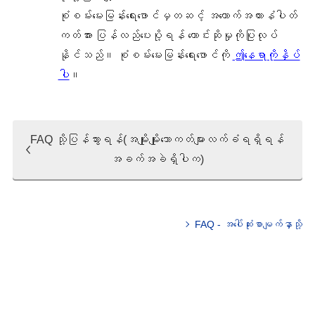
စုံစမ်းမေးမြန်းရေးဖောင်မှတဆင့် အ‌ထောက်အထားနံပါတ်
ကတ်အား ပြန်လည်ပေးပို့ရန် တောင်းဆိုမှုကိုပြုလုပ်
နိုင်သည်။ စုံစမ်းမေးမြန်းရေးဖောင်ကို
ဤနေရာကိုနှိပ်
ပါ
။
FAQ သို့ပြန်သွားရန်(အမျိုးမျိုးသောကတ်များလက်ခံရရှိရန်
အခက်အခဲရှိပါက)
FAQ - အပေါ်ဆုံးစာမျက်နှာသို့