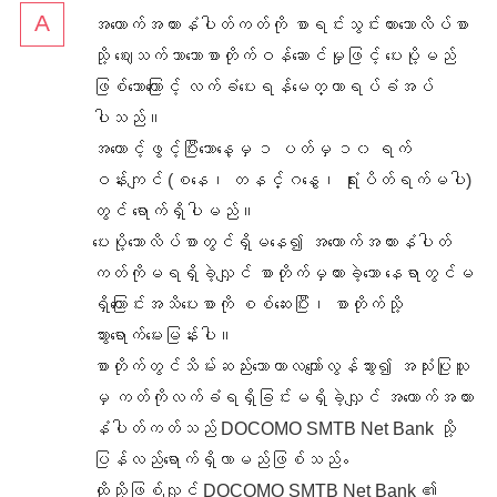
အ‌ထောက်အထားနံပါတ်ကတ်ကို စာရင်းသွင်းထားသောလိပ်စာ
သို့ ဈေးသက်သာသောစာတိုက်ဝန်ဆောင်မှုဖြင့် ပေးပို့မည်
ဖြစ်သောကြောင့် လက်ခံ‌‌ပေးရန်မေတ္တာရပ်ခံအပ်
ပါသည်။
အကောင့်ဖွင့်ပြီးသောနေ့မှ ၁ ပတ်မှ ၁၀ ရက်
ဝန်းကျင် (စနေ၊ တနင်္ဂနွေ၊ ရုံးပိတ်ရက်မပါ)
တွင် ရောက်ရှိပါမည်။
ပေးပို့သောလိပ်စာတွင်ရှိမနေ၍ အ‌ထောက်အထားနံပါတ်
ကတ်ကိုမရရှိခဲ့လျှင် စာတိုက်မှထားခဲ့သော နေရာတွင်မ
ရှိကြောင်းအသိပေးစာကို စစ်ဆေးပြီး၊ စာတိုက်သို့
သွားရောက်‌မေးမြန်းပါ။
စာတိုက်တွင်သိမ်းဆည်းသောကာလကျော်လွန်သွား၍ အသုံးပြုသူ
မှ ကတ်ကိုလက်ခံရရှိခြင်းမရှိခဲ့လျှင် အ‌ထောက်အထား
နံပါတ်ကတ်သည် DOCOMO SMTB Net Bank သို့
ပြန်လည်ရောက်ရှိလာမည်ဖြစ်သည်。
ထိုသို့ဖြစ်လျှင် DOCOMO SMTB Net Bank ၏