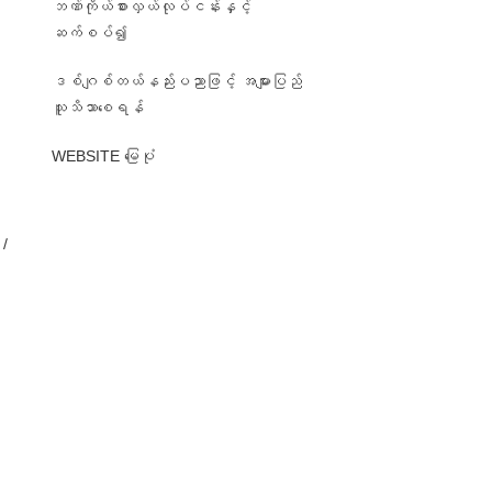
ဘဏ်ကိုယ်စားလှယ်လုပ်ငန်းနှင့်
ဆက်စပ်၍
ဒစ်ဂျစ်တယ်နည်းပညာဖြင့် အများပြည်
၊
သူသိသာစေရန်
WEBSITE မြေပုံ
/