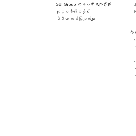
SBI Group ကုမ္ပဏီအကျဥ်းချုံး
ခ
ကုမ္ပဏီ၏သမိုင်း
မီဒီယာ တင်ပြချက်များ
လွှ
င
င
တ
အ