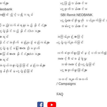
ျက်များ
ငွေဖြည့်ဝန်ဆောင်ခ
Neobank
ငွေထုတ်ဝန်ဆောင်ခ
အကြောင်း ပွိုင့်ပရိုဂရမ်
SBI Remit NEOBANK
ငွေလွှဲတောင်းဆိုမှုကို ပယ်ဖျက်ခြင်း
ဲပို့မည့်/လက်ခံရယူမည့် နိုင်ငံများ
အမ်းငွေဝန်ဆောင်ခ
ွေလွှဲနိုင်သည့် နိုင်ငံ/ဒေသများ
စာရင်း
အကြမ်းဖျဉ်းအားဖြင့်
နိုင်ငံအလိုက် စည်းမျဥ်းစည်းကမ်းများ
ငွေလွှဲတွက်ချက်ခြင်း
ွေလွှဲခွင့်မပြုထားသော သို့မဟုတ်
လက်ခံထုတ်ယူခြင်းနှင့်ပတ်သက်၍ 
ားမြစ်ထားသော နိုင်ငံများ/ဒေသများ
အကောင့်စီမံခန့်ခွဲမှု
စာရင်း
ဘဏ်အကောင့်သို့ ငွေလွှဲခြင်း
အလွယ်တကူလွှဲပို့ခြင်းနည်းလမ်းများ
ငွေသားထုတ်ယူခြင်းများ
ွန်လိုင်းမှ ငွေလွှဲပို့ခြင်း
သတင်းအချက်အလက်
/ Campaigns
FAQ