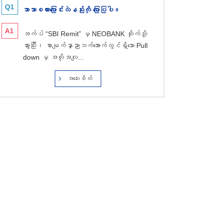
Q1
ဘာသာစကားပြောင်းလဲနည်းကို ပြောပြပါ။
A1
အက်ပ် “SBI Remit” မှ NEOBANK ဆိုက်သို့
သွားပြီး၊ စာမျက်နှာညာဘက်အောက်တွင်ရှိသော Pull
down မှ အလိုအလျ…
အသေးစိတ်