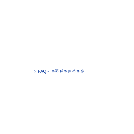
FAQ - အပေါ်ဆုံးစာမျက်နှာသို့