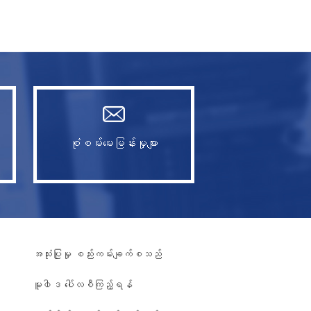
စုံစမ်းမေးမြန်းမှုများ
အသုံးပြုမှု စည်းကမ်းချက်စသည်
မူ၀ါဒ ပေါ်လစီကြည့်ရန်