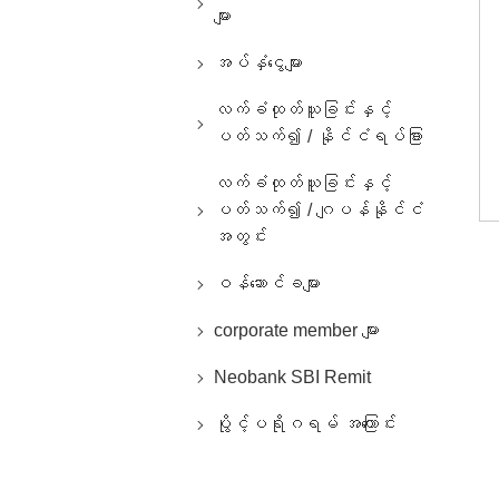
များ
အပ်နှံငွေများ
လက်ခံထုတ်ယူခြင်းနှင့်
ပတ်သက်၍ / နိုင်ငံရပ်ခြား
လက်ခံထုတ်ယူခြင်းနှင့်
ပတ်သက်၍ / ဂျပန်နိုင်ငံ
အတွင်း
ဝန်ဆောင်ခများ
corporate member များ
Neobank SBI Remit
ပွိုင့်ပရိုဂရမ် အကြောင်း