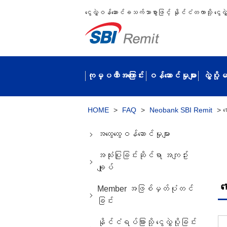
ငွေလွှဲဝန်ဆောင်ခသက်သာစွာဖြင့် နိုင်ငံတကာသို့ ငွေလွှဲပ
ကုမ္ပဏီအကြောင်း
ဝန်ဆောင်မှုများ
လွှဲပို
HOME
>
FAQ
>
Neobank SBI Remit
>
ဖ
အထွေထွေဝန်ဆောင်မှုများ
အသုံးပြုခြင်းဆိုင်ရာ အကျဥ်း
ချုပ်
ဖ
Member အဖြစ်မှတ်ပုံတင်
ခြင်း
နိုင်ငံရပ်ခြားသို့ ငွေလွှဲပို့ခြင်း