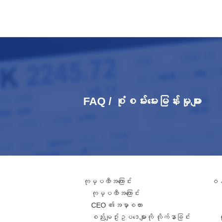
FAQ / စုံစမ်းမေးမြန်းမှုများ
ကုမ္ပဏီအကြောင်း
ဝန်
ကုမ္ပဏီအကြောင်း
CEO ၏အမှာစကား
စည်းမျဥ်းဥပဒေများကို လိုက်နာခြင်း