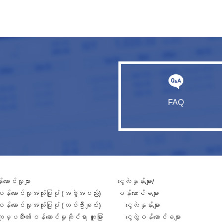
FAQ
ဆောင်မှုများ
ငွေလဲနှုန်းများ/
ဝန်ဆောင်မှုအသုံးပြုပုံ (အဖွဲ့အစည်း)
ဝန်ဆောင်ခများ
ဝန်ဆောင်မှုအသုံးပြုပုံ (တစ်ဦးချင်း)
ငွေလဲနှုန်းများ
ကုမ္ပဏီ၏ဝန်ဆောင်မှုဆိုင်ရာ ထူးခြား
ငွေလွှဲဝန်ဆောင်ခများ