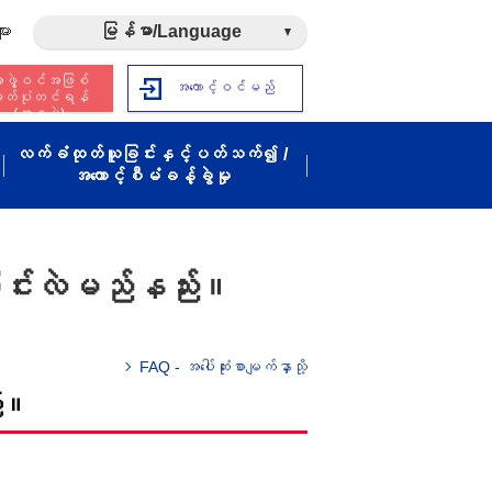
ား
မြန်မာ/Language
ဖွဲ့ဝင်အဖြစ်
အကောင့်ဝင်မည်
ှတ်ပုံတင်ရန်
(အခမဲ့)
လက်ခံထုတ်ယူခြင်းနှင့်ပတ်သက်၍ /
အကောင့်စီမံခန့်ခွဲမှု
ြောင်းလဲမည်နည်း။
FAQ - အပေါ်ဆုံးစာမျက်နှာသို့
်း။