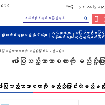
ို့ခြင်း
FAQ
စုံစမ်းမေးမြန်းမှုမျ
အ
မ
ငွေလဲနှုန်းများ/
အကြမ်းဖျဉ်းအားဖြင့်
့မည့်/လက်ခံရယူမည့် နိုင်ငံများ
ဝန်ဆောင်ခများ
ငွေလွှဲတွက်ချက်ခြင်း
ော်ပြသည့်ဘာသာစကားကို မည်သို့ပြောင်းလဲမည်နည်း။
ဖော်ပြသည့်ဘာသာစကားကို မည်သို့ပ
ော်ပြသည့်ဘာသာစကားကို မည်သို့ပြောင်းလဲမည်နည