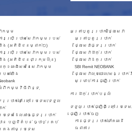
វាកម្ម​
អត្រាប្តូរប្រាក់/ថ្លៃសេវា​
ការ​ប្រើប្រាស់​សេវាកម្ម​របស់​
អត្រា​ប្តូរ​ប្រាក់​
យើង​ (អតិថិជន​​ម្នាក់​ៗ​)
ថ្លៃសេវាផ្ទេរប្រាក់
ការប្រើប្រាស់សេវាកម្ម​​របស់
ថ្លៃសេវាដាក់ប្រាក់
យើង​ (អតិថិជន​ជា​ក្រុមហ៊ុន​)
ថ្លៃសេវាដកប្រាក់
លក្ខណៈ​ពិសេស​នៃ​សេវា​កម្ម​
SBI Remit NEOBANK
របស់​យើង
ថ្លៃសេវាលុបចោល/សងប្រាក់
Neobank
សម្រាប់ការផ្ញើប្រាក់
អំពីកម្មវិធីពិន្ទុ
ការដាក់ប្រាក់បន្លំ
ទេរប្រាក់ទៅក្រៅប្រទេស/ទទួល​
ទទួលប្រាក់ផ្ញើពីក្រៅប្រទេស
ាក់​
ផ្ញើប្រាក់ចេញ
ប្រទេសដែលអាចផ្ទេរប្រាក់
ការ​ផ្ទេរ​ប្រាក់​ទៅ​គណនី
បាន បញ្ជីតំបន់ ច្បាប់គ្រប់
ធនាគារ​
គ្រងតាមប្រទេស