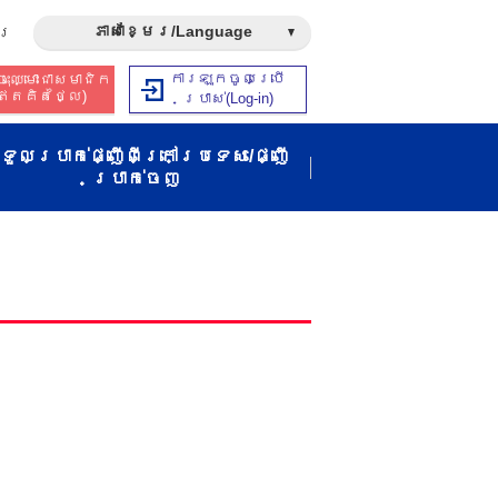
ភាសាខ្មែរ/Language
រ​
ការឡុកចូលប្រើ
ុះឈ្មោះជាសមាជិក​​
ឥត​គិត​ថ្លៃ​)
ប្រាស់​(Log-in)
ទួលប្រាក់ផ្ញើពីក្រៅប្រទេស/ផ្ញើ
ប្រាក់ចេញ