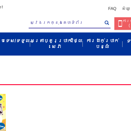
ប!
FAQ
សំណួ
ការច
(
ប្រទេស/ទទួល​
អត្រាប្តូរប្រាក់/ថ្លៃ
ការដាក់ប្រាក់
ទ
សេវា​
បន្លំ