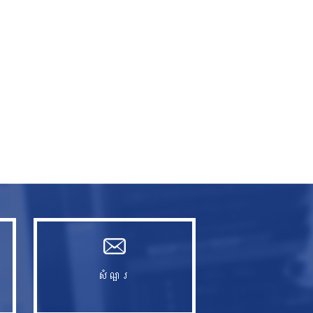
សំណួរ​