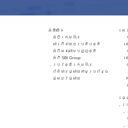
អំពី​យើង
សេ
អំពីក្រុមហ៊ុន
សារពី​នាយកប្រតិបត្តិ​
អំពីអនុលោមបញ្ញត្តិ
អំពី SBI Group
ប្រវត្តិក្រុមហ៊ុន​
ព័ត៌មានផ្សាយតាមប្រព័ន្ធ
ផ្សព្វផ្សាយ​
ផ្
ប្រ