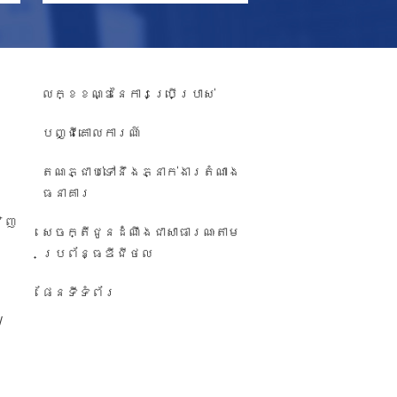
លក្ខខណ្ឌនៃការប្រើប្រាស់
បញ្ជី​គោលការណ៍
តណភ្ជាប់ទៅនឹងភ្នាក់ងារតំណាង
ធនាគារ
វិញ
សេចក្តីជូនដំណឹង​ជា​សាធារណៈ​តាម​
ប្រព័ន្ធ​ឌីជីថល
ផែនទីទំព័រ
/