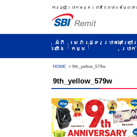
ការ​ផ្ញើប្រាក់​អន្តរជាតិ​ដែល​មាន​តម្លៃ​ទា
អំពី​
សេវា
ផ្ទេរប្រាក់ទៅក្រៅ
យើង
កម្ម​
ប្រាក់​
HOME
>
9th_yellow_579w
9th_yellow_579w