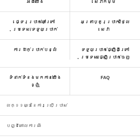
អំពី​យើង
សេវាកម្ម​
ផ្ទេរប្រាក់ទៅក្រៅ
អត្រាប្តូរប្រាក់/ថ្លៃ
ប្រទេស/ទទួល​ប្រាក់​
សេវា​
ការដាក់ប្រាក់បន្លំ
ទទួលប្រាក់ផ្ញើពីក្រៅ
ប្រទេស/ផ្ញើប្រាក់ចេញ
ទំនាក់ទំនងមកកាន់យើង
FAQ
ខ្ញុំ
លក្ខខណ្ឌនៃការប្រើប្រាស់
បញ្ជី​គោលការណ៍