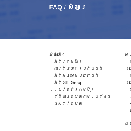
FAQ / សំណួរ​
អំពី​យើង
សេ
អំពីក្រុមហ៊ុន
សារពី​នាយកប្រតិបត្តិ​
អំពីអនុលោមបញ្ញត្តិ
អំពី SBI Group
ប្រវត្តិក្រុមហ៊ុន​
ព័ត៌មានផ្សាយតាមប្រព័ន្ធ
ផ្សព្វផ្សាយ​
ផ្
ប្រ