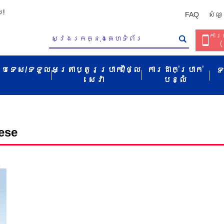
ប!
FAQ
សំណួ
ការច
(
ប្រទេស/ទទួល​
អត្រាប្តូរប្រាក់/ថ្លៃ
ការដាក់ប្រាក់
ទ
សេវា​
បន្លំ
ese