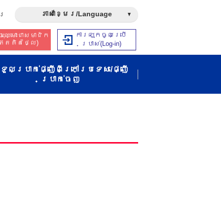
ភាសាខ្មែរ/Language
រ​
ការឡុកចូលប្រើ
ុះឈ្មោះជាសមាជិក​​
ឥត​គិត​ថ្លៃ​)
ប្រាស់​(Log-in)
ទួលប្រាក់ផ្ញើពីក្រៅប្រទេស/ផ្ញើ
ប្រាក់ចេញ