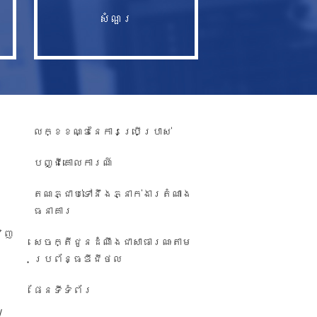
សំណួរ​
លក្ខខណ្ឌនៃការប្រើប្រាស់
បញ្ជី​គោលការណ៍
តណភ្ជាប់ទៅនឹងភ្នាក់ងារតំណាង
ធនាគារ
វិញ
សេចក្តីជូនដំណឹង​ជា​សាធារណៈ​តាម​
ប្រព័ន្ធ​ឌីជីថល
ផែនទីទំព័រ
/