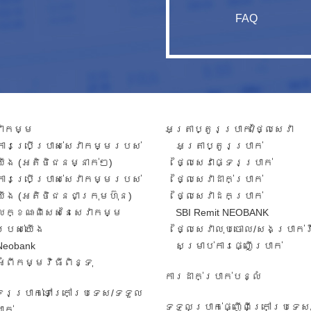
FAQ
វាកម្ម​
អត្រាប្តូរប្រាក់/ថ្លៃសេវា​
ការ​ប្រើប្រាស់​សេវាកម្ម​របស់​
អត្រា​ប្តូរ​ប្រាក់​
យើង​ (អតិថិជន​​ម្នាក់​ៗ​)
ថ្លៃសេវាផ្ទេរប្រាក់
ការប្រើប្រាស់សេវាកម្ម​​របស់
ថ្លៃសេវាដាក់ប្រាក់
យើង​ (អតិថិជន​ជា​ក្រុមហ៊ុន​)
ថ្លៃសេវាដកប្រាក់
លក្ខណៈ​ពិសេស​នៃ​សេវា​កម្ម​
SBI Remit NEOBANK
របស់​យើង
ថ្លៃសេវាលុបចោល/សងប្រាក់
Neobank
សម្រាប់ការផ្ញើប្រាក់
អំពីកម្មវិធីពិន្ទុ
ការដាក់ប្រាក់បន្លំ
ទេរប្រាក់ទៅក្រៅប្រទេស/ទទួល​
ទទួលប្រាក់ផ្ញើពីក្រៅប្រទេស
ាក់​