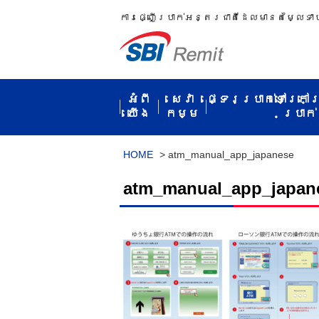
ការ​ផ្ញើប្រាក់​អន្តរជាតិ​ដែល​មាន​តម្លៃ​ទា
អំពី​
សេវា
ផ្ទេរប្រាក់ទៅក្រៅ
យើង
កម្ម​
ប្រាក់​
HOME
>
atm_manual_app_japanese
atm_manual_app_japan