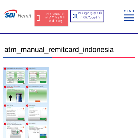
ការឡុកចូលប្រើ
ការចុះឈ្មោះជា
សមាជិក​​ (ឥត​
ប្រាស់​(Log-in)
គិត​ថ្លៃ​)
atm_manual_remitcard_indonesia