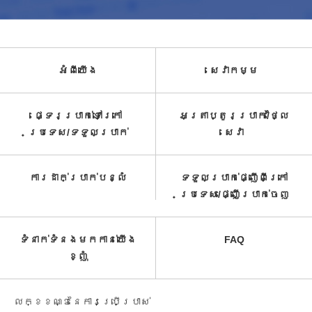
អំពី​យើង
សេវាកម្ម​
ផ្ទេរប្រាក់ទៅក្រៅ
អត្រាប្តូរប្រាក់/ថ្លៃ
ប្រទេស/ទទួល​ប្រាក់​
សេវា​
ការដាក់ប្រាក់បន្លំ
ទទួលប្រាក់ផ្ញើពីក្រៅ
ប្រទេស/ផ្ញើប្រាក់ចេញ
ទំនាក់ទំនងមកកាន់យើង
FAQ
ខ្ញុំ
លក្ខខណ្ឌនៃការប្រើប្រាស់