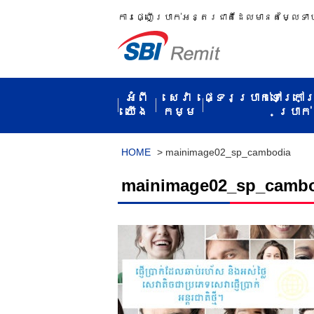
ការ​ផ្ញើប្រាក់​អន្តរជាតិ​ដែល​មាន​តម្លៃ​ទា
អំពី​
សេវា
ផ្ទេរប្រាក់ទៅក្រៅ
យើង
កម្ម​
ប្រាក់​
HOME
>
mainimage02_sp_cambodia
mainimage02_sp_camb