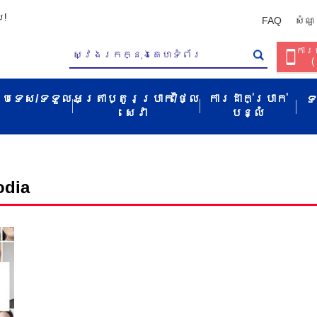
ប!
FAQ
សំណួ
ការច
(
ប្រទេស/ទទួល​
អត្រាប្តូរប្រាក់/ថ្លៃ
ការដាក់ប្រាក់
ទ
សេវា​
បន្លំ
odia