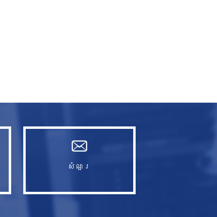
សំណួរ​