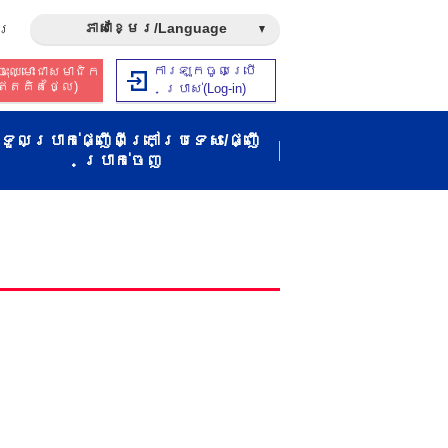
ភាសាខ្មែរ/Language
រ​
ការឡុកចូលប្រើ
ុះឈ្មោះជាសមាជិក​​
ឥត​គិត​ថ្លៃ​)
ប្រាស់​(Log-in)
ទួលប្រាក់ផ្ញើពីក្រៅប្រទេស/ផ្ញើ
ប្រាក់ចេញ