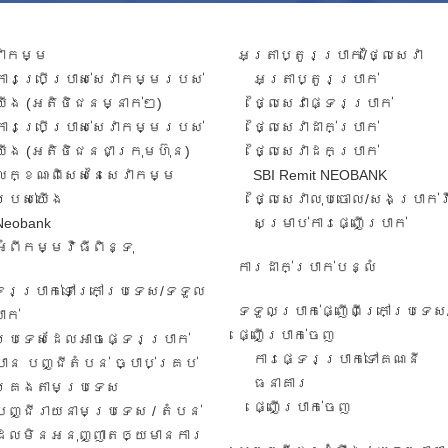
វាកម្ម​
អត្រាប្តូរប្រាក់/ថ្លៃសេវា​
ការ​ប្រើប្រាស់​សេវាកម្ម​របស់​
អត្រា​ប្តូរ​ប្រាក់​
យើង​ (អតិថិជន​​ម្នាក់​ៗ​)
ថ្លៃសេវាផ្ទេរប្រាក់
ការប្រើប្រាស់សេវាកម្ម​​របស់
ថ្លៃសេវាដាក់ប្រាក់
យើង​ (អតិថិជន​ជា​ក្រុមហ៊ុន​)
ថ្លៃសេវាដកប្រាក់
លក្ខណៈ​ពិសេស​នៃ​សេវា​កម្ម​
SBI Remit NEOBANK
របស់​យើង
ថ្លៃសេវាលុបចោល/សងប្រាក់
Neobank
សម្រាប់ការផ្ញើប្រាក់
អំពីកម្មវិធីពិន្ទុ
ការដាក់ប្រាក់បន្លំ
ទេរប្រាក់ទៅក្រៅប្រទេស/ទទួល​
ទទួលប្រាក់ផ្ញើពីក្រៅប្រទេស
ាក់​
ផ្ញើប្រាក់ចេញ
ប្រទេសដែលអាចផ្ទេរប្រាក់
ការ​ផ្ទេរ​ប្រាក់​ទៅ​គណនី
បាន បញ្ជីតំបន់ ច្បាប់គ្រប់
ធនាគារ​
គ្រងតាមប្រទេស
​ផ្ញើប្រាក់ចេញ
បញ្ជីរាយនាមប្រទេស​ / តំបន់​
ដែល​មិន​អនុ​ញ្ញា​តឲ្យ​មានការ​​