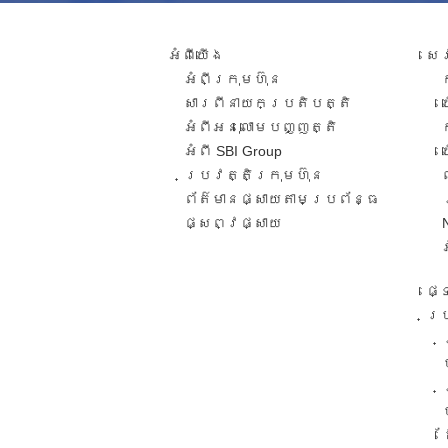
អំពី​យើង
សេ
អំពីក្រុមហ៊ុន
សារពី​នាយកប្រតិបត្តិ​
អំពីអនុលោមបញ្ញត្តិ
អំពី SBI Group
ប្រវត្តិក្រុមហ៊ុន​
ព័ត៌មានផ្សាយតាមប្រព័ន្ធ
ផ្សព្វផ្សាយ​
ផ្
ប្រ