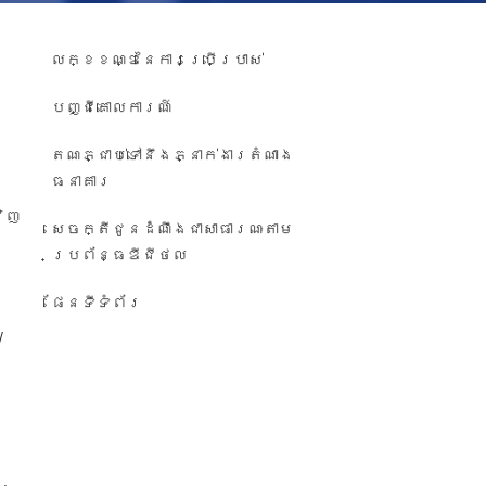
លក្ខខណ្ឌនៃការប្រើប្រាស់
បញ្ជី​គោលការណ៍
តណភ្ជាប់ទៅនឹងភ្នាក់ងារតំណាង
ធនាគារ
វិញ
សេចក្តីជូនដំណឹង​ជា​សាធារណៈ​តាម​
ប្រព័ន្ធ​ឌីជីថល
ផែនទីទំព័រ
/