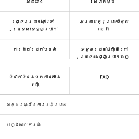
អំពី​យើង
សេវាកម្ម​
ផ្ទេរប្រាក់ទៅក្រៅ
អត្រាប្តូរប្រាក់/ថ្លៃ
ប្រទេស/ទទួល​ប្រាក់​
សេវា​
ការដាក់ប្រាក់បន្លំ
ទទួលប្រាក់ផ្ញើពីក្រៅ
ប្រទេស/ផ្ញើប្រាក់ចេញ
ទំនាក់ទំនងមកកាន់យើង
FAQ
ខ្ញុំ
លក្ខខណ្ឌនៃការប្រើប្រាស់
បញ្ជី​គោលការណ៍