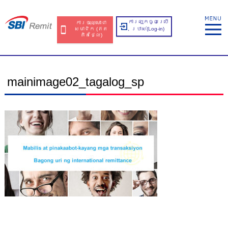
ការឡុកចូលប្រើ
ការចុះឈ្មោះជា
សមាជិក​​ (ឥត​
ប្រាស់​(Log-in)
គិត​ថ្លៃ​)
mainimage02_tagalog_sp