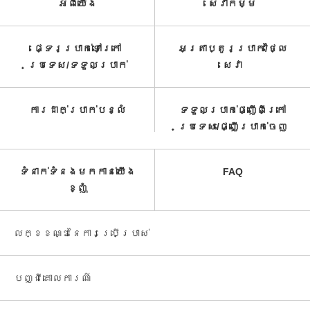
អំពី​យើង
សេវាកម្ម​
ផ្ទេរប្រាក់ទៅក្រៅ
អត្រាប្តូរប្រាក់/ថ្លៃ
ប្រទេស/ទទួល​ប្រាក់​
សេវា​
ការដាក់ប្រាក់បន្លំ
ទទួលប្រាក់ផ្ញើពីក្រៅ
ប្រទេស/ផ្ញើប្រាក់ចេញ
ទំនាក់ទំនងមកកាន់យើង
FAQ
ខ្ញុំ
លក្ខខណ្ឌនៃការប្រើប្រាស់
បញ្ជី​គោលការណ៍