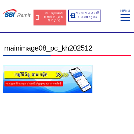
ការឡុកចូលប្រើ
ការចុះឈ្មោះជា
សមាជិក​​ (ឥត​
ប្រាស់​(Log-in)
គិត​ថ្លៃ​)
mainimage08_pc_kh202512