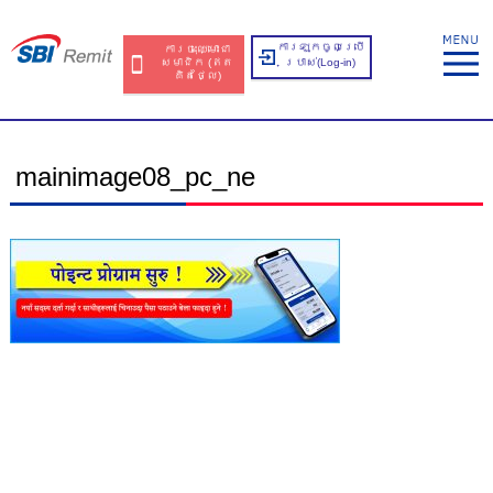
ការឡុកចូលប្រើ
ការចុះឈ្មោះជា
សមាជិក​​ (ឥត​
ប្រាស់​(Log-in)
គិត​ថ្លៃ​)
mainimage08_pc_ne