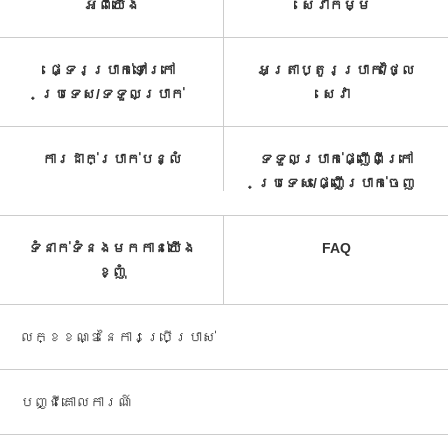
អំពី​យើង
សេវាកម្ម​
ផ្ទេរប្រាក់ទៅក្រៅ
អត្រាប្តូរប្រាក់/ថ្លៃ
ប្រទេស/ទទួល​ប្រាក់​
សេវា​
ការដាក់ប្រាក់បន្លំ
ទទួលប្រាក់ផ្ញើពីក្រៅ
ប្រទេស/ផ្ញើប្រាក់ចេញ
ទំនាក់ទំនងមកកាន់យើង
FAQ
ខ្ញុំ
លក្ខខណ្ឌនៃការប្រើប្រាស់
បញ្ជី​គោលការណ៍