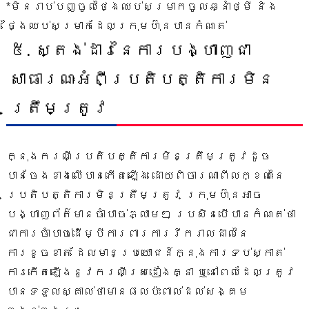
*មិនរាប់បញ្ចូលថ្ងៃឈប់សម្រាកចូលឆ្នាំថ្មី និង
ថ្ងៃឈប់សម្រាកដែលក្រុមហ៊ុនបានកំណត់
៥.​ ស្តង់ដារនៃការបង្ហាញជា
សាធារណៈអំពីប្រតិបត្តិការមិន
ត្រឹមត្រូវ
ក្នុងករណីប្រតិបត្តិការមិនត្រឹមត្រូវដូច
បានចែងខាងលើបានកើតឡើង ដោយពិចារណាពីលក្ខណៈនៃ
ប្រតិបត្តិការមិនត្រឹមត្រូវ ក្រុមហ៊ុនអាច
បង្ហាញព័ត៌មានចាំបាច់ភ្លាមៗ ប្រសិនបើបានកំណត់ថា
ជាការចាំបាច់ដើម្បីការពារការរីករាលដាលនៃ
ការខូចខាត ដែលមានប្រយោជន៍ក្នុងការទប់ស្កាត់
ការកើតឡើងនូវករណីស្រដៀងគ្នា ឬនៅពេលដែលត្រូវ
បានទទួលស្គាល់ថាមានផលប៉ះពាល់ដល់សង្គម