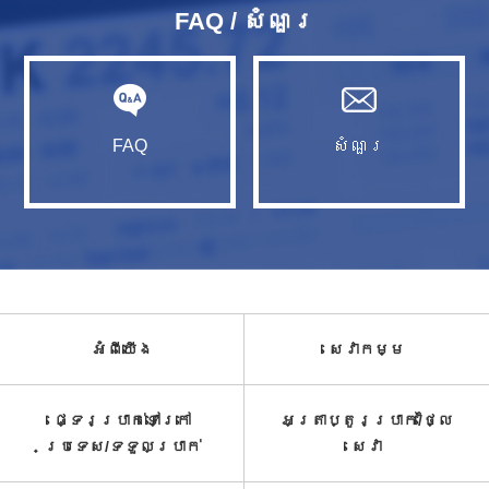
FAQ / សំណួរ​
FAQ
សំណួរ​
អំពី​យើង
សេវាកម្ម​
ផ្ទេរប្រាក់ទៅក្រៅ
អត្រាប្តូរប្រាក់/ថ្លៃ
ប្រទេស/ទទួល​ប្រាក់​
សេវា​