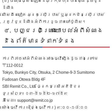
(៤) ចំណុចផ្សេងទៀតដែលក្រុមហ៊ុនបាន​ស្នើ​ឱ្យ​​ជូន​
ដំណឹង
លើស​ពី​នេះ​ទៀត អ្នកប្រើប្រាស់ ឬអ្នកមិនប្រើប្រាស់​
ត្រូវ​ជូនដំណឹងអំ​ពី​ការ​ខូច​ខាត​ទៅ​ប៉ូលីស។
៤. បញ្ជរពិគ្រោះយោបល់អំពីសំណង
និងព័ត៌មានទំនាក់ទំនង
ការពិភាក្សាអំពីសំណងអាចធ្វើឡើងដូចខាងក្រោម
〒112-0012
Tokyo, Bunkyo City, Otsuka, 2 Chome-9-3 Sumitomo
Fudosan Otowa Bldg 4F
SBI Remit Co., Ltd. ផ្នែកបម្រើអតិថិជន
ទូរស័ព្ទ៖ ០៣-៥៦៥២-៦៧៥៩
អ៊ីមែល៖
support@remit.co.jp
ម៉ោងធ្វើការ៖ (ថ្ងៃធ្វើការ) ៩:០០-១៨:០០