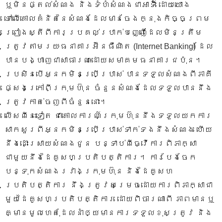
ឬមិនផ្តល់សំណង និងទំហំសំណងជាអាទិ៍ ដោយយោង
ទៅលើគោលគំនិតនៃសំណងដែលមានចែងក្នុងកិច្ចព្រម
ព្រៀងស្តីពីការប្រគល់ប្រាក់បញ្ញើដែលមិនត្រឹម
ត្រូវតាមរយៈធនាគារអ៊ីនធឺណិត (Internet Banking) ដែល
បានបង្ហាញជាសាធារណៈដោយសមាគមធនាគារជប៉ុន។
ប្រសិនបើអ្នកមិនប្រើប្រាស់ ​បានទទួលសំណងពីភាគី
ផ្សេងក្រៅពីក្រុមហ៊ុន ចំនួនសំណងដែលទទួលបាននឹង
ត្រូវកាត់ចេញពីចំនួននោះ។
លើសពីនេះទៀត ជាគោលការណ៍ក្រុមហ៊ុននឹងទទួលយកការ
សាកសួរពីអ្នកមិនប្រើប្រាស់ទាក់ទងនឹងសំណង ហើយ
នឹងដោះស្រាយសំណងជូន បន្ទាប់ពីធ្វើការពិភាក្សា
ជាមួយនឹងដៃគូសហ​ប្រតិបត្តិការ។ ការបែងចែក
បន្ទុកសំណងរវាងក្រុមហ៊ុន និងដៃគូសហ
ប្រតិបត្តិការ នឹងត្រូវសម្រេចដោយការពិភាក្សាជា
មួយដៃគូសហប្រតិបត្តិការ ដោយពិចារណាពី ភាពមានឬ
គ្មានមូលហេតុដែលនាំឲ្យមានការទទួលខុសត្រូវ និង