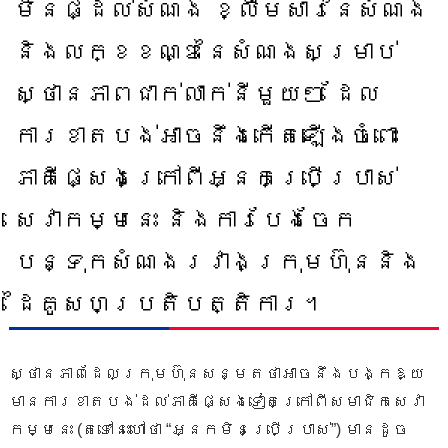
មិនផ្ដល់សំណង ខ្លឹមសារនៃសំណង
និងលក្ខខណ្ឌនៃសំណងសម្រាប់
ស្ថានភាពជាក់លាក់នីមួយៗ ដែល
ការខាតបង់អាចនឹងកើតឡើងចំពោះ
ភាគីផ្សេងក្រៅពីអ្នកប្រើប្រាស់
សេវាកម្មនេះ និងការបែងចែក
បន្ទុកសំណងរវាងក្រុមហ៊ុននិង
ដៃគូសហប្រតិបត្តិការ។
ស្ថានភាព​ដែល​ក្រុមហ៊ុន​សន្មតថា​អាច​នឹង​បង្ក​ឱ្យ​
មាន​ការ​ខាតបង់​ដល់​​ភាគីផ្សេង​ទៀត​ក្រៅ​ពី​សមាជិក​​សេវា
កម្មនេះ (​តទៅនេះហៅថា “អ្នកមិន​ប្រើប្រាស់”) មានដូច