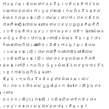
ការធ្វេសប្រហែស​ទាក់ទងនឹងប្រតិបត្តិការដែល
បណ្តាលឲ្យមានការខូចខាតនោះ ក្រុមហ៊ុននឹងផ្តល់
សំណងដល់អ្នកប្រើប្រាស់សម្រាប់ការខាតបង់ដែល
បានកើតឡើងដោយអនុលោមតាមបទប្បញ្ញត្តិស្តីពី
ប្រតិបត្តិការផ្ទេរប្រាក់អន្តរជាតិ។​ ចំពោះសំណង
នេះ ចំនួនទឹកប្រាក់ចុងក្រោយនៃសំណង នឹងត្រូវបាន
កំណត់ដោយពិចារណាលើកម្រិតនៃការធ្វេសប្រហែស
របស់អ្នកប្រើប្រាស់ជាអាទិ៍។ ទោះជាយ៉ាងណាក៏ដោយ
ប្រសិនបើអ្នកប្រើប្រាស់បានទទួលសំណងពីភាគី
ផ្សេងក្រៅពីក្រុមហ៊ុន ចំនួនសំណងដែលទទួលបាននឹង
ត្រូវកាត់ចេញពីចំនួននោះ។
ប៉ុន្ដែ ក្រុមហ៊ុននឹងមិនទូទាត់សំណងសម្រាប់
ការខាតបង់ទាំងអស់ ឬមួយផ្នែក ចំពោះករណីដូចខាង
ក្រោម
ក្នុងករណី (១) ខាងលើ ប្រសិនបើសមាជិកមិនបាន
គ្រប់គ្រងលេខសម្ងាត់ឲ្យបានត្រឹមត្រូវ