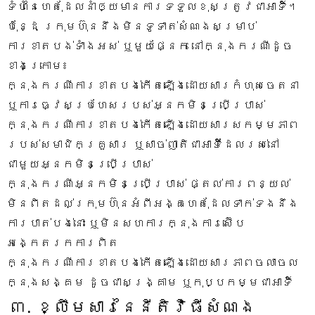
ទំហំនៃហេតុដែលនាំឲ្យមានការទទួលខុសត្រូវជាអាទិ៍។
ប៉ុន្ដែ ក្រុមហ៊ុននឹងមិនទូទាត់សំណងសម្រាប់
ការខាតបង់ទាំងអស់ ឬមួយផ្នែក នៅក្នុងករណីដូច
ខាងក្រោម៖
ក្នុងករណីការខាតបង់កើតឡើងដោយសារកំហុសចេតនា
ឬការធ្វេសប្រហែសរបស់អ្នកមិនប្រើប្រាស់
ក្នុងករណីការខាតបង់កើតឡើងដោយសារសកម្មភាព
របស់សមាជិកគ្រួសារ ឬសាច់ញាតិជាអាទិ៍ដែលរស់នៅ
ជាមួយអ្នកមិនប្រើប្រាស់
ក្នុងករណីអ្នកមិនប្រើប្រាស់ ផ្តល់ការពន្យល់
មិនពិតដល់ក្រុមហ៊ុនអំពីអង្គហេតុដែលទាក់ទងនឹង
ការបាត់បង់នោះ ឬមិនសហការក្នុងការស៊ើប
អង្កេតរកការពិត
ក្នុងករណីការខាតបង់កើតឡើងដោយសារភាពចលាចល
ក្នុងសង្គម ដូចជាសង្រ្គាម ឬកុប្បកម្មជាអាទិ៍
៣. ខ្លឹមសារនៃនីតិវិធីសំណង