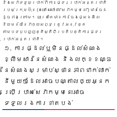
និងសេវាទទួលប្រាក់ពីការផ្ទេរប្រាក់អន្តរជាតិ​
របស់ក្រុមហ៊ុន (តទៅនេះហៅថា “សេវាកម្មនេះ”) មានចែង
ដូចខាងក្រោម។ លុះត្រាតែមានការចែងផ្សេងពីនេះ
និយមន័យនៃវាក្យសព្ទត្រូវអនុវត្ត
តាមបទប្បញ្ញត្តិស្តីពីប្រតិបត្តិការផ្ទេរ
ប្រាក់អន្តរជាតិ។
១. ការផ្ដល់ឬមិនផ្ដល់សំណង
ខ្លឹមសារនៃសំណង និងលក្ខខណ្ឌ
នៃសំណងសម្រាប់ស្ថានភាពជាក់លាក់
នីមួយៗដែលអាចបណ្តាលឲ្យអ្នក
ប្រើប្រាស់សេវាកម្មនេះអាច
ទទួលរងការខាតបង់