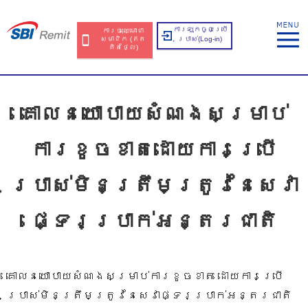
ការឡុកចូលប្រើ
ការចុះឈ្មោះជា
សមាជិក​​ (ឥត​
ប្រាស់​(Log-in)
គិត​ថ្លៃ​)
គោលនយោបាយសំណងសម្រាប់
ការខូចខាតដោយការប្រើ
ប្រាស់មិនត្រឹមត្រូវនៃសេវា
ផ្ទេរប្រាក់អន្តរជាតិ
គោលនយោបាយសំណងសម្រាប់ការខូចខាត ដោយការប្រើ
ប្រាស់មិនត្រឹមត្រូវនៃសេវាផ្ទេរប្រាក់អន្តរជាតិ