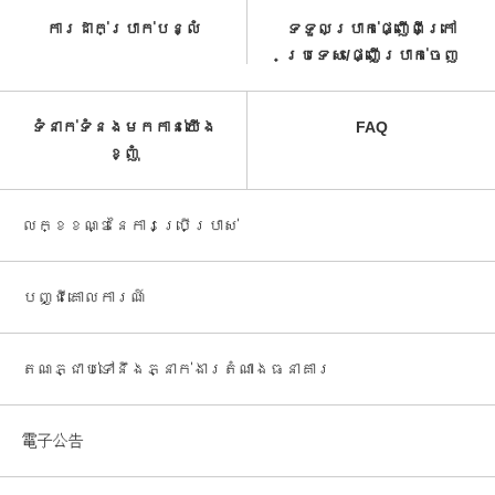
ការដាក់ប្រាក់បន្លំ
ទទួលប្រាក់ផ្ញើពីក្រៅ
ប្រទេស/ផ្ញើប្រាក់ចេញ
ទំនាក់ទំនងមកកាន់យើង
FAQ
ខ្ញុំ
លក្ខខណ្ឌនៃការប្រើប្រាស់
បញ្ជី​គោលការណ៍
តណភ្ជាប់ទៅនឹងភ្នាក់ងារតំណាងធនាគារ
電子公告