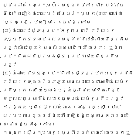
ស្ថានភាពដែលក្រុមហ៊ុនសន្មតថាការខាតបង់អាច
នឹងកើតឡើងចំពោះ​សមាជិក​នៃ​សេវាកម្មនេះ (តទៅនេះហៅថា
“អ្នក​ប្រើប្រាស់”) មានដូចខាងក្រោម​៖
(១) ចំពោះសេវាផ្ទេរប្រាក់អន្តរជាតិ តតិយជន
ទុច្ចរិតទទួលបានលេខសម្ងាត់ជាអាទិ៍ដោយមិនត្រឹម
ត្រូវ ហើយក្លែងបន្លំជាសមាជិក ហើយផ្ទេរ ឬដក
ប្រាក់ពីគណនីបម្រុងផ្ទេរប្រាក់​ដោយមិនត្រឹម
ត្រូវ
(២) ចំពោះសេវាទទួលប្រាក់ពីការផ្ទេរប្រាក់អន្តរជាតិ
តតិយជនទុច្ចរិតទទួលបានលេខយោងជាអាទិ៍​ដោយមិន
ត្រឹមត្រូវ ហើយក្លែងបន្លំធ្វើជាសមាជិកដើម្បី
ទទួលយកប្រាក់ដែលបានផ្ទេរដោយមិនត្រឹមត្រូវ
ការផ្តល់ ឬមិនផ្តល់សំណងដល់អ្នកប្រើប្រាស់
សម្រាប់ការខូចខាតដែលកើតឡើងដូចស្ថានភាពខាងលើ
នេះ មានដូចខាងក្រោម៖
ក្នុងករណីក្រុមហ៊ុនប្រព្រឹត្តកំហុសដោយ​ចេតនា ឬ