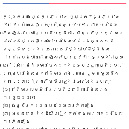
ក្នុងករណី អ្នកប្រើប្រាស់ ឬអ្នកមិនប្រើប្រាស់
ទាមទារសំណងពីក្រុមហ៊ុនសម្រាប់ការខាតបង់ដែល
កើតឡើងដោយសារប្រតិបត្តិការមិនត្រឹមត្រូវ សូម
ទាក់ទងផ្នែកពិគ្រោះយោបល់ដែលមានចែងក្នុងកថា
ខណ្ឌទី៤ ក្នុងរយៈពេល៦០ថ្ងៃចាប់ពីថ្ងៃដែល
ការខាតបង់បានកើតឡើង ដោយត្រូវដាក់ទម្រង់ពាក្យ
ស្នើសុំសំណងដែលមានចែងក្នុងបទប្បញ្ញត្តិរបស់
ក្រុមហ៊ុនដែលមានព័ត៌មានខាងក្រោម រួមជាមួយនឹង
ឯកសារភស្ដុតាងដើម្បីផ្ទៀងផ្ទាត់អង្គហេតុ។
(១) ព័ត៌មានលម្អិតនៃប្រតិបត្តិការដែលរង
ការខូចខាតនោះ
(២) ចំនួន​នៃ​ការ​ខាត​បង់​ដែល​បាន​កើត​ឡើង
(៣) អង្គហេតុ និងដំណើររឿងទាក់ទងការខាតបង់ដែល
បានកើតឡើង