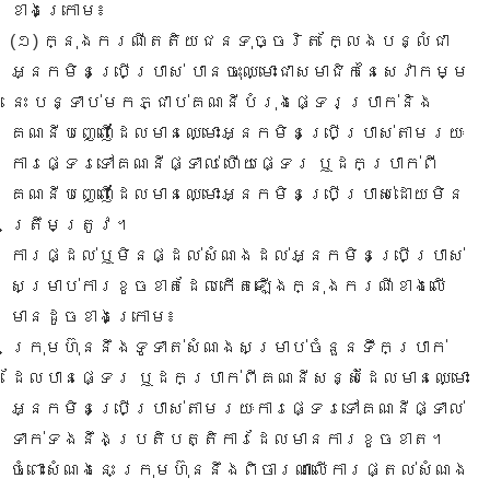
ខាងក្រោម៖
(១) ក្នុងករណីតតិយជនទុច្ចរិត ក្លែងបន្លំជា
អ្នកមិនប្រើប្រាស់ បានចុះឈ្មោះជាសមាជិកនៃសេវាកម្ម
នេះ បន្ទាប់មកភ្ជាប់គណនីបំរុងផ្ទេរប្រាក់និង
គណនីបញ្ញើដែលមានឈ្មោះអ្នកមិនប្រើប្រាស់តាមរយៈ
ការផ្ទេរទៅគណនីផ្ទាល់ ហើយផ្ទេរ ឬដកប្រាក់ពី
គណនីបញ្ញើដែលមានឈ្មោះអ្នកមិនប្រើប្រាស់ដោយមិន
ត្រឹមត្រូវ។
ការផ្ដល់ឬមិនផ្ដល់សំណងដល់អ្នកមិនប្រើប្រាស់
សម្រាប់ការខូចខាតដែលកើតឡើងក្នុងករណីខាងលើ
មានដូចខាងក្រោម៖
ក្រុមហ៊ុននឹងទូទាត់សំណងសម្រាប់ចំនួនទឹកប្រាក់
ដែលបានផ្ទេរ ឬដកប្រាក់ពីគណនីសន្សំដែលមានឈ្មោះ
អ្នកមិនប្រើប្រាស់តាមរយៈការផ្ទេរទៅគណនីផ្ទាល់
ទាក់ទងនឹងប្រតិបត្តិការដែលមានការខូចខាត។
ចំពោះសំណងនេះ ក្រុមហ៊ុននឹងពិចារណាលើការផ្តល់សំណង​