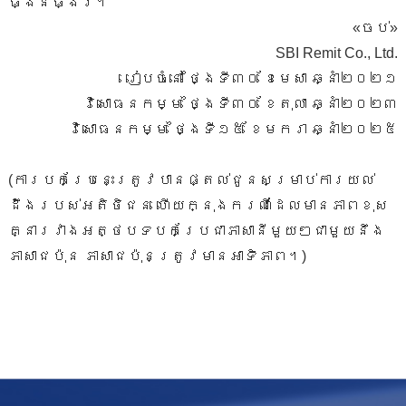
ធ្ងន់ធ្ងរ។
«ចប់»
SBI Remit Co., Ltd.
រៀបចំនៅ ថ្ងៃទី៣០ ខែមេសា ឆ្នាំ២០២១
វិសោធនកម្ម ថ្ងៃទី៣០ ខែតុលា ឆ្នាំ២០២៣
វិសោធនកម្ម ថ្ងៃទី១៥ ខែមករា ឆ្នាំ២០២៥
(ការបកប្រែនេះត្រូវបានផ្តល់ជូនសម្រាប់ការយល់
ដឹងរបស់អតិថិជន ហើយក្នុងករណីដែលមានភាពខុស
គ្នារវាងអត្ថបទបកប្រែជាភាសានីមួយៗជាមួយនឹង
ភាសាជប៉ុន ភាសាជប៉ុនត្រូវមានអាទិភាព។)