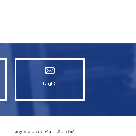
សំណួរ​
លក្ខខណ្ឌនៃការប្រើប្រាស់