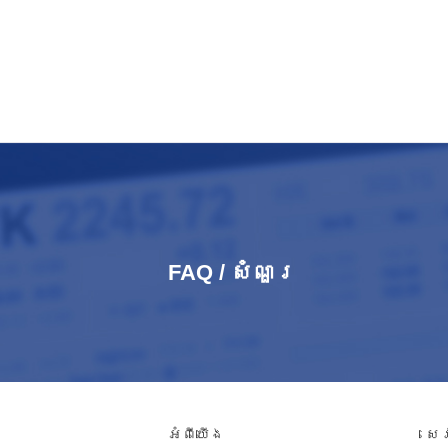
FAQ / សំណួរ​
អំពី​យើង
សេ