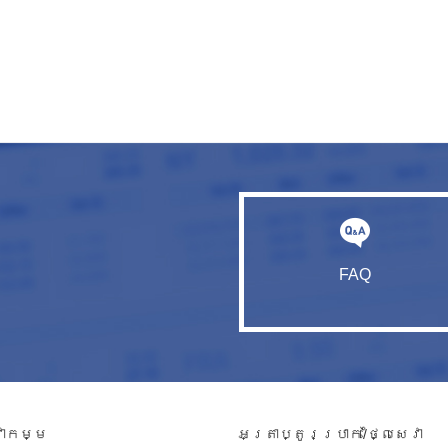
FAQ
វាកម្ម​
អត្រាប្តូរប្រាក់/ថ្លៃសេវា​