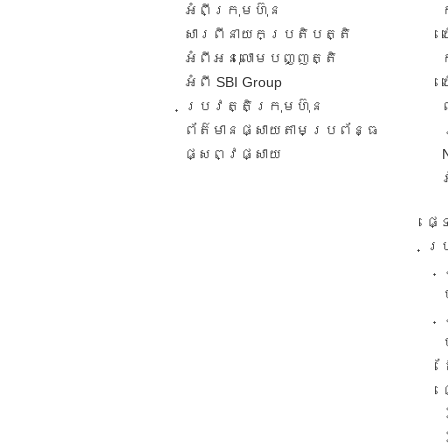
អំពីក្រុមហ៊ុន
សារពី​នាយកប្រតិបត្តិ​
អំពីអនុលោមបញ្ញត្តិ
អំពី SBI Group
ប្រវត្តិក្រុមហ៊ុន​
ព័ត៌មានផ្សាយតាមប្រព័ន្ធ
ផ្សព្វផ្សាយ​
ផ្
ប្រ