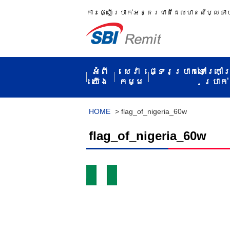
ការ​ផ្ញើប្រាក់​អន្តរជាតិ​ដែល​មាន​តម្លៃ​ទា
អំពី​
សេវា
ផ្ទេរប្រាក់ទៅក្រៅ
យើង
កម្ម​
ប្រាក់​
HOME
>
flag_of_nigeria_60w
flag_of_nigeria_60w