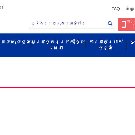
ប!
FAQ
សំណួ
ការច
(
ប្រទេស/ទទួល​
អត្រាប្តូរប្រាក់/ថ្លៃ
ការដាក់ប្រាក់
ទ
សេវា​
បន្លំ