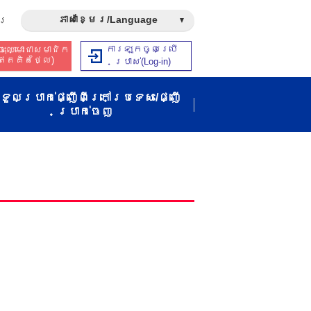
ភាសាខ្មែរ/Language
រ​
ការឡុកចូលប្រើ
ុះឈ្មោះជាសមាជិក​​
ឥត​គិត​ថ្លៃ​)
ប្រាស់​(Log-in)
ទួលប្រាក់ផ្ញើពីក្រៅប្រទេស/ផ្ញើ
ប្រាក់ចេញ