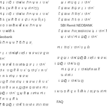
ការ​ប្រើប្រាស់​សេវាកម្ម​របស់​
អត្រា​ប្តូរ​ប្រាក់​
យើង​ (អតិថិជន​​ម្នាក់​ៗ​)
ថ្លៃសេវាផ្ទេរប្រាក់
ការប្រើប្រាស់សេវាកម្ម​​របស់
ថ្លៃសេវាដាក់ប្រាក់
យើង​ (អតិថិជន​ជា​ក្រុមហ៊ុន​)
ថ្លៃសេវាដកប្រាក់
លក្ខណៈ​ពិសេស​នៃ​សេវា​កម្ម​
SBI Remit NEOBANK
របស់​យើង
ថ្លៃសេវាលុបចោល/សងប្រាក់
Neobank
សម្រាប់ការផ្ញើប្រាក់
អំពីកម្មវិធីពិន្ទុ
ការដាក់ប្រាក់បន្លំ
ទេរប្រាក់ទៅក្រៅប្រទេស/ទទួល​
ទទួលប្រាក់ផ្ញើពីក្រៅប្រទេស
ាក់​
ផ្ញើប្រាក់ចេញ
ប្រទេសដែលអាចផ្ទេរប្រាក់
ការ​ផ្ទេរ​ប្រាក់​ទៅ​គណនី
បាន បញ្ជីតំបន់ ច្បាប់គ្រប់
ធនាគារ​
គ្រងតាមប្រទេស
​ផ្ញើប្រាក់ចេញ
បញ្ជីរាយនាមប្រទេស​ / តំបន់​
ដែល​មិន​អនុ​ញ្ញា​តឲ្យ​មានការ​​
សេចក្តីជូនដំណឹង / យុទ្ធនាក
ផ្ញើប្រាក់​ ឬ​ស្ថិត​ក្រោ​ម​ការ​
រឹតបន្តឹង
FAQ
វិធី​ផ្ញើ​ប្រាក់​ដែល​មាន​ភាព​ងាយ​