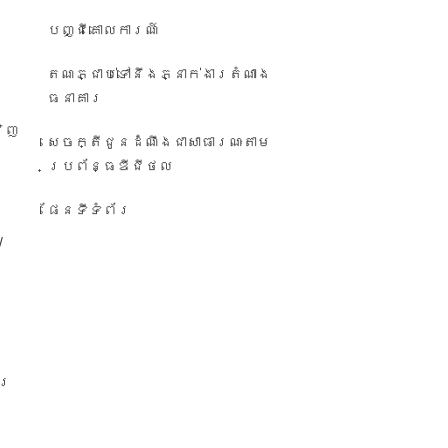
បញ្ជី​គោលការណ៍
តណភ្ជាប់ទៅនឹងភ្នាក់ងារតំណាង
ធនាគារ
វិញ
សេចក្តីជូនដំណឹង​ជា​សាធារណៈ​តាម​
ប្រព័ន្ធ​ឌីជីថល
ផែនទីទំព័រ
/
ារ