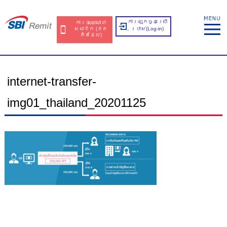
ការឡុកចូលប្រើ
ការចុះឈ្មោះជា
សមាជិក​​ (ឥត​
ប្រាស់​(Log-in)
គិត​ថ្លៃ​)
internet-transfer-
img01_thailand_20201125