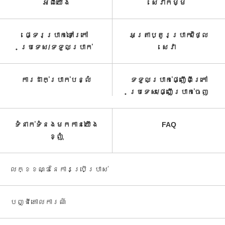
អំពី​យើង
សេវាកម្ម​
ផ្ទេរប្រាក់ទៅក្រៅ
អត្រាប្តូរប្រាក់/ថ្លៃ
ប្រទេស/ទទួល​ប្រាក់​
សេវា​
ការដាក់ប្រាក់បន្លំ
ទទួលប្រាក់ផ្ញើពីក្រៅ
ប្រទេស/ផ្ញើប្រាក់ចេញ
ទំនាក់ទំនងមកកាន់យើង
FAQ
ខ្ញុំ
លក្ខខណ្ឌនៃការប្រើប្រាស់
បញ្ជី​គោលការណ៍