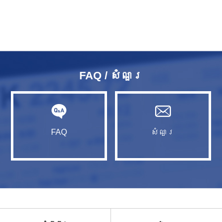
FAQ / សំណួរ​
FAQ
សំណួរ​