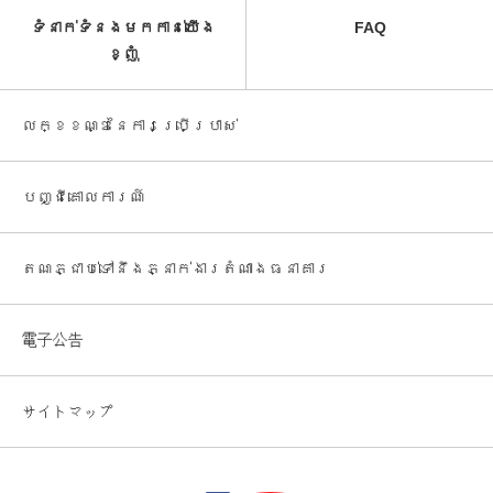
ទំនាក់ទំនងមកកាន់យើង
FAQ
ខ្ញុំ
លក្ខខណ្ឌនៃការប្រើប្រាស់
បញ្ជី​គោលការណ៍
តណភ្ជាប់ទៅនឹងភ្នាក់ងារតំណាងធនាគារ
電子公告
サイトマップ