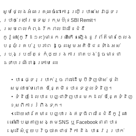
សូមថ្លែងអំណរគុណចំពោះការប្រើប្រាស់សេវាផ្ទេរ
ប្រាក់ក្រៅប្រទេសក្រុមហ៊ុនSBI Remit។
ស្របពេលកំពុងរីករាលដាលនៃជំងឺ
កូរ៉ូណា(កូវីដ១៩)មានករណីកើនឡើងនូវព័ត៌មានក្លែង
បន្លំគ្រប់រូបភាព ដូច្នេះសូមអតិថិជនទាំងអស់
ប្រុងប្រយ័ត្ន កុំឲ្យរងការខាតបង់ដូចមានជា
ឧទាហរណ៍ខាងក្រោមនេះ៖
・បានផ្ទេរប្រាក់រួចរាល់ដើម្បីទិញម៉ាស់ ថ្នាំ
សម្លាប់មេរោគ ប៉ុន្តែមិនបានទទួលទំនិញ។
・ទំនិញដែលបានបញ្ជាទិញបានមកដល់ ប៉ុន្តែទំនិញ
ខុសពីការរំពឹងទុក។
・ដោយសារតែមានបញ្ហារងឥទ្ធិពលនៃជំងឺកូរ៉ូណា
នៅលើបណ្តាញសង្គមSNS ឬ Facebookនានា បាន
ស្នើសុំជួយបរិច្ចាគជាថវិកា និង បានវេរប្រាក់