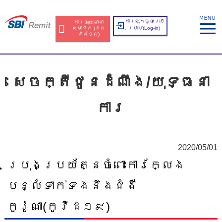
ការឡុកចូលប្រើ
ការចុះឈ្មោះជា
សមាជិក​​ (ឥត​
ប្រាស់​(Log-in)
គិត​ថ្លៃ​)
សេចក្តីជូនដំណឹង/យុទ្ធនា
ការ
2020/05/01
ប្រុងប្រយ័ត្នចំពោះការក្លែង
បន្លំទាក់ទងនឹងជំងឺ
កូរ៉ូណា(កូវីដ១៩)