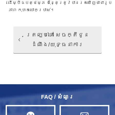
ដើម្បីឧបត្ថម្ភ ប៉ុន្តែត្រូវបានរកឃើញថាជារូប
ភាព កុហកបោកប្រាស់។
ត្រឡប់ទៅ សេចក្តីជូន
ដំណឹង/យុទ្ធនាការ
FAQ / សំណួរ​