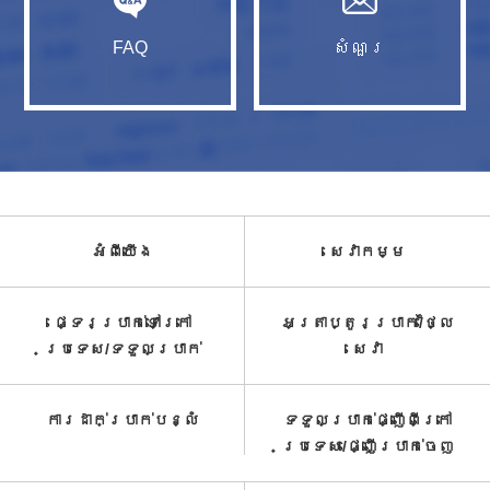
FAQ
សំណួរ​
អំពី​យើង
សេវាកម្ម​
ផ្ទេរប្រាក់ទៅក្រៅ
អត្រាប្តូរប្រាក់/ថ្លៃ
ប្រទេស/ទទួល​ប្រាក់​
សេវា​
ការដាក់ប្រាក់បន្លំ
ទទួលប្រាក់ផ្ញើពីក្រៅ
ប្រទេស/ផ្ញើប្រាក់ចេញ