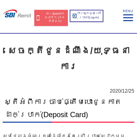
ការឡុកចូលប្រើ
ការចុះឈ្មោះជា
សមាជិក​​ (ឥត​
ប្រាស់​(Log-in)
គិត​ថ្លៃ​)
សេចក្តីជូនដំណឹង/យុទ្ធនា
ការ
2020/12/25
ស្តីអំពីការចាប់ផ្តើមបោះជូនកាត
ដាក់ប្រាក់(Deposit Card)
សូមថ្លែងអំណរគុណដែលតែងតែប្រើប្រាស់សេវាកម្ម