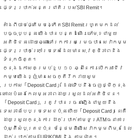
ផ្ទេរប្រាក់អន្តរជាតិរបស់SBI Remit។
តាំងពីចាប់ផ្តើមបង្កើតSBI Remitរហូតមកដល់
បច្ចុប្បន្ន យើងបានបន្តដំណើរទៅមុខជាមួយ
អតិថិជន ដោយឆ្ពោះទៅរកការសម្រេចបានសេវាកម្ម
ផ្ទេរប្រាក់ក្រៅប្រទេសដែលមានសុវត្ថិភាពនិង
ទំនុកចិត្ត។
ក្នុងឱកាសគម្រប់ខួប ១០ ឆ្នាំនៃការបើកអាជីវ
កម្មយើងខ្ញុំមានសេចក្តីរីករាយសូម
ប្រកាស「Deposit Card」 ដែលទើបនឹងចេញថ្មីក្នុង
គោលបំណងកែលម្អភាពងាយស្រួលដល់អតិថិជន។
「Deposit Card」 ត្រូវបានរចនាឡើងជាមួយនឹង
ទេសភាពបែបប្រទេសជប៉ុន ហើយ「Deposit Card」នេះគឺ
ងាយស្រួលក្នុងការដាក់ប្រាក់តាមទូរATMធនាគារ
ប៉ុស្តិ៍សំបុត្រជប៉ុន បន្ថែមពីលើសេវាកម្មពីមុនដែល
ដាក់ប្រាក់តាមFURIKOMI និង តាមម៉ាត។