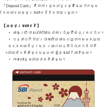
「Deposit Card」 គឺជាការផ្តល់ជូនថ្មីនៃសេវាកម្ម
ដែលមានអត្ថប្រយោជន៍និងងាយស្រួល។
【អត្ថប្រយោជន៍】
・ អាចប្រើបាននៅATMធនាគារប៉ុស្តិ៍សំបុត្រជប៉ុន។
・ បន្ទាប់ពីដាក់ប្រាក់ហើយអាចបញ្ជាក់សមតុល្យ
ក្នុងគណនីបម្រុង រយៈពេលខ្លីបំផុត១៥នាទី
ដោយមិនគិតថ្ងៃធម្មតា ឬថ្ងៃសៅរ៍អាទិត្យ។
・ កាតបោះជូនដោយឥតគិតថ្លៃ។