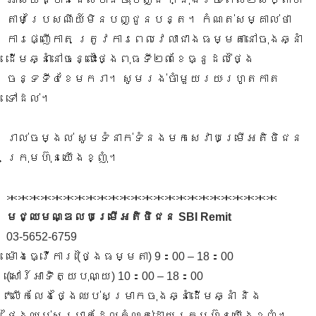
តាមប្រៃសណីយ៍មិនបញ្ជូនបន្ត។ កំណត់សម្គាល់ថា
ការផ្ញើកាត ត្រូវការពេលវេលាជាងធម្មតានៅចុងឆ្នាំ
ដើមឆ្នាំនៅចន្លោះថ្ងៃពុធទី២៣ខែធ្នូដល់ថ្ងៃ
ចន្ទទី៤ខែមករា។ សូមរង់ចាំមួយរយៈរហូតកាត
ទៅដល់។
រាល់ចម្ងល់ សូមទំនាក់ទំនងមកសេវាបម្រើអតិថិជន
ក្រុមហ៊ុនយើងខ្ញុំ។
＊＊＊＊＊＊＊＊＊＊＊＊＊＊＊＊＊＊＊＊＊＊＊＊
មជ្ឈមណ្ឌលបម្រើអតិថិជន SBI Remit
03-5652-6759
ម៉ោងធ្វើការ (ថ្ងៃធម្មតា) 9：00 – 18：00
(សៅរ៍អាទិត្យបុណ្យ) 10：00 – 18：00
*លើកលែងថ្ងៃឈប់សម្រាកចុងឆ្នាំដើមឆ្នាំ និង
ថ្ងៃឈប់សម្រាកដែលកំណត់ដោយក្រុមហ៊ុនយើងខ្ញុំ។