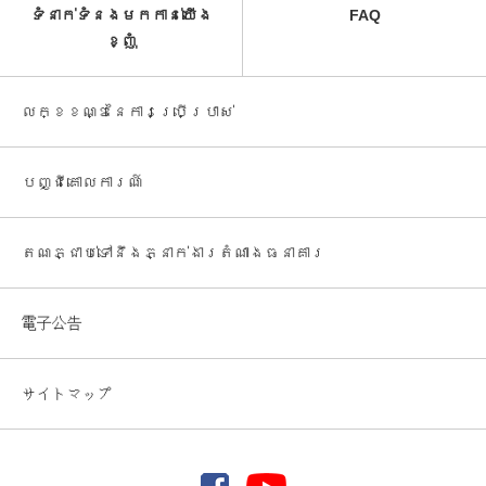
ទំនាក់ទំនងមកកាន់យើង
FAQ
ខ្ញុំ
លក្ខខណ្ឌនៃការប្រើប្រាស់
បញ្ជី​គោលការណ៍
តណភ្ជាប់ទៅនឹងភ្នាក់ងារតំណាងធនាគារ
電子公告
サイトマップ