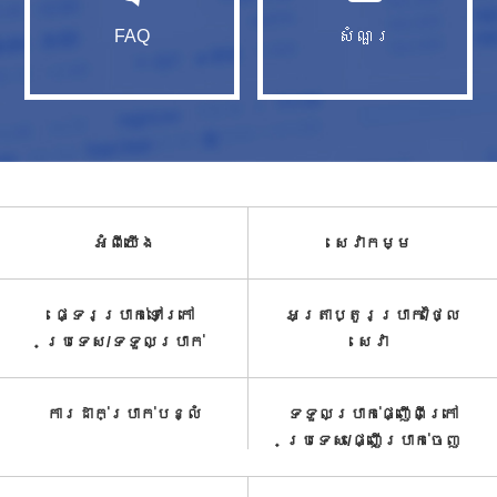
FAQ
សំណួរ​
អំពី​យើង
សេវាកម្ម​
ផ្ទេរប្រាក់ទៅក្រៅ
អត្រាប្តូរប្រាក់/ថ្លៃ
ប្រទេស/ទទួល​ប្រាក់​
សេវា​
ការដាក់ប្រាក់បន្លំ
ទទួលប្រាក់ផ្ញើពីក្រៅ
ប្រទេស/ផ្ញើប្រាក់ចេញ