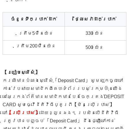
ចំនួនទឹកប្រាក់ដាក់
ថ្លៃសេវាដាក់ប្រាក់
ត្រឹម5ម៉ឺនយ៉េន
330 យ៉េន
ត្រឹម200ម៉ឺនយ៉េន
500 យ៉េន
【របៀបស្នើសុំ】
ករណីមានបំណងស្នើសុំ「Deposit Card」 សូមឡុកចូលទៅ
កាន់វេបសាយសមាជិកពីគេហទំព័ររបស់ក្រុមហ៊ុនយើង
នៅអេក្រង់ព័ត៌មានសមាជិកមានបែងចែកត្រង់DEPOSIT
CARD សូមធ្វើនីតិវិធីប្តូរពី【មិនប្រើប្រាស់】
ទៅ
【ប្រើប្រាស់】
ដោយខ្លួនឯង។ ប្រសិនបើនីតិវិធី
ត្រូវបានបញ្ចប់ 「Deposit Card」 នឹងផ្ញើទៅកាន់
អាសយដ្ឋានដែលបានចុះបញ្ជី ក្នុងរយៈពេល២សប្តាហ៍