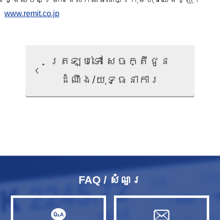
www.remit.co.jp
ត្រឡប់ទៅ សេចក្តីជូន
ដំណឹង/យុទ្ធនាការ
FAQ / សំណួរ​