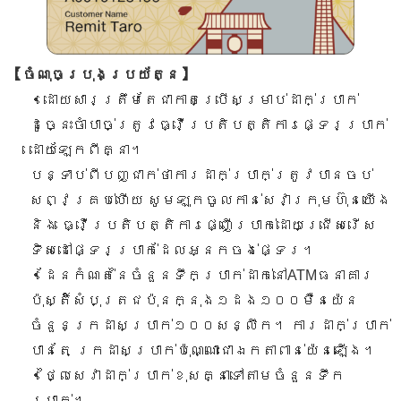
【ចំណុចប្រុងប្រយ័ត្ន】
・ដោយសារត្រឹមតែជាកាតប្រើសម្រាប់ដាក់ប្រាក់
ដូច្នេះចាំបាច់ត្រូវធ្វើប្រតិបត្តិការផ្ទេរប្រាក់
ដោយឡែកពីគ្នា។
បន្ទាប់ពីបញ្ជាក់ថាការដាក់ប្រាក់ត្រូវបានចប់
សព្វគ្រប់ហើយ សូមឡុកចូលកាន់សេវាក្រុមហ៊ុនយើង
និង ធ្វើប្រតិបត្តិការផ្ញើប្រាក់ដោយជ្រើសរើស
ទិសដៅផ្ទេរប្រាក់ដែលអ្នកចង់ផ្ទេរ។
・ដែនកំណត់នៃចំនួនទឹកប្រាក់ដាក់នៅATMធនាគារ
ប៉ុស្តិ៍សំបុត្រជប៉ុនក្នុង១ដង១០០ម៉ឺនយ៉េន
ចំនួនក្រដាសប្រាក់១០០សន្លឹក។ ការដាក់ប្រាក់
បានតែ ក្រដាសប្រាក់ប៉ុណ្ណោះជាឯកតាពាន់យ៉េនឡើង។
・ថ្លៃសេវាដាក់ប្រាក់ខុសគ្នាទៅតាមចំនួនទឹក
ប្រាក់។