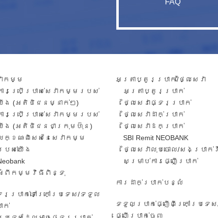
FAQ
វាកម្ម​
អត្រាប្តូរប្រាក់/ថ្លៃសេវា​
ការ​ប្រើប្រាស់​សេវាកម្ម​របស់​
អត្រា​ប្តូរ​ប្រាក់​
យើង​ (អតិថិជន​​ម្នាក់​ៗ​)
ថ្លៃសេវាផ្ទេរប្រាក់
ការប្រើប្រាស់សេវាកម្ម​​របស់
ថ្លៃសេវាដាក់ប្រាក់
យើង​ (អតិថិជន​ជា​ក្រុមហ៊ុន​)
ថ្លៃសេវាដកប្រាក់
លក្ខណៈ​ពិសេស​នៃ​សេវា​កម្ម​
SBI Remit NEOBANK
របស់​យើង
ថ្លៃសេវាលុបចោល/សងប្រាក់
Neobank
សម្រាប់ការផ្ញើប្រាក់
អំពីកម្មវិធីពិន្ទុ
ការដាក់ប្រាក់បន្លំ
ទេរប្រាក់ទៅក្រៅប្រទេស/ទទួល​
ទទួលប្រាក់ផ្ញើពីក្រៅប្រទេស
ាក់​
ផ្ញើប្រាក់ចេញ
ប្រទេសដែលអាចផ្ទេរប្រាក់