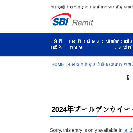
ការ​ផ្ញើប្រាក់​អន្តរជាតិ​ដែល​មាន​តម្លៃ​ទា
អំពី​
សេវា
ផ្ទេរប្រាក់ទៅក្រៅ
យើង
កម្ម​
ប្រាក់​
HOME
>
សេចក្តីជូនដំណឹង/យុទ្ធនាកា
2024年ゴールデンウイ
Sorry, this entry is only available in
ជប៉