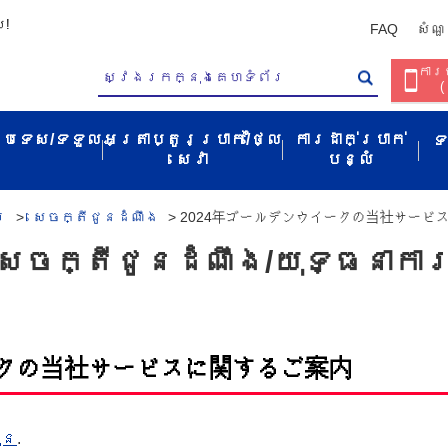
ប!
FAQ
សំណួ
ការច
(
ប្រទេស/ទទួល​
អត្រាប្តូរប្រាក់/ថ្លៃ
ការដាក់ប្រាក់
ទ
សេវា​
បន្លំ
រ
>
សេចក្តីជូនដំណឹង
>
2024年ゴールデンウイークの当社サービ
សេចក្តីជូនដំណឹង/យុទ្ធនាកា
ークの当社サービスに関するご案内
ុន
.