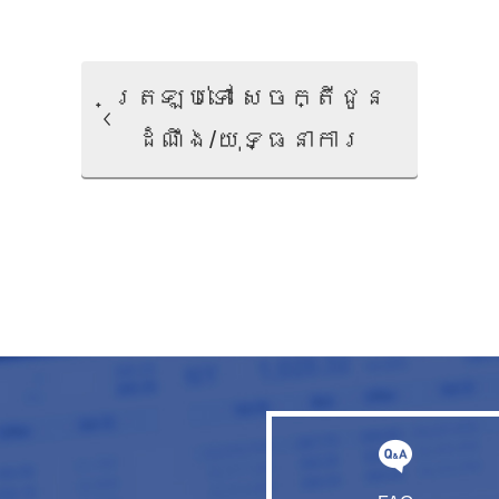
ត្រឡប់ទៅ សេចក្តីជូន
ដំណឹង/យុទ្ធនាការ