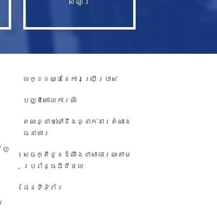
សំណួរ​
លក្ខខណ្ឌនៃការប្រើប្រាស់
បញ្ជី​គោលការណ៍
តណភ្ជាប់ទៅនឹងភ្នាក់ងារតំណាង
ធនាគារ
វិញ
សេចក្តីជូនដំណឹង​ជា​សាធារណៈ​តាម​
ប្រព័ន្ធ​ឌីជីថល
ផែនទីទំព័រ
/