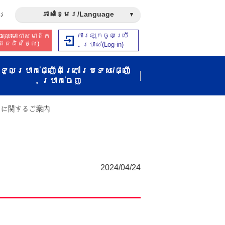
ភាសាខ្មែរ/Language
រ​
ការឡុកចូលប្រើ
ុះឈ្មោះជាសមាជិក​​
ឥត​គិត​ថ្លៃ​)
ប្រាស់​(Log-in)
ទួលប្រាក់ផ្ញើពីក្រៅប្រទេស/ផ្ញើ
ប្រាក់ចេញ
スに関するご案内
រ
2024/04/24