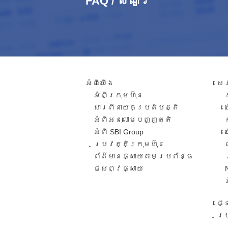
FAQ / សំណួរ​
អំពី​យើង
សេ
អំពីក្រុមហ៊ុន
សារពី​នាយកប្រតិបត្តិ​
អំពីអនុលោមបញ្ញត្តិ
អំពី SBI Group
ប្រវត្តិក្រុមហ៊ុន​
ព័ត៌មានផ្សាយតាមប្រព័ន្ធ
ផ្សព្វផ្សាយ​
ផ្
ប្រ