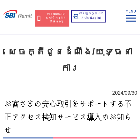
ការឡុកចូលប្រើ
ការចុះឈ្មោះជា
សមាជិក​​ (ឥត​
ប្រាស់​(Log-in)
គិត​ថ្លៃ​)
សេចក្តីជូនដំណឹង/យុទ្ធនា
ការ
2024/09/30
お客さまの安心取引をサポートする不
正アクセス検知サービス導入のお知ら
せ