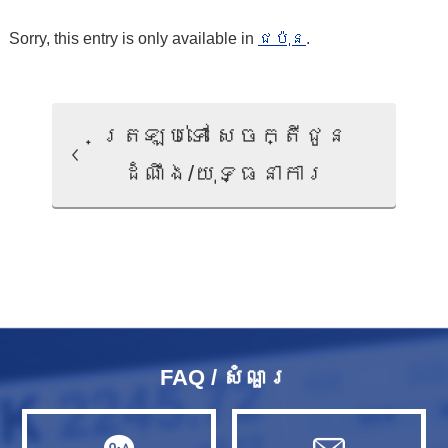
Sorry, this entry is only available in
ជប៉ុន
.
ត្រឡប់ទៅ សេចក្តីជូន
ដំណឹង/យុទ្ធនាការ
FAQ / សំណួរ​