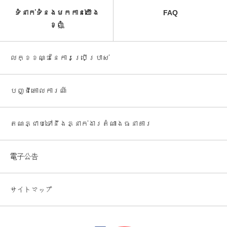
ទំនាក់ទំនងមកកាន់យើង
FAQ
ខ្ញុំ
លក្ខខណ្ឌនៃការប្រើប្រាស់
បញ្ជី​គោលការណ៍
តណភ្ជាប់ទៅនឹងភ្នាក់ងារតំណាងធនាគារ
電子公告
サイトマップ