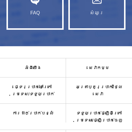
FAQ
សំណួរ​
អំពី​យើង
សេវាកម្ម​
ផ្ទេរប្រាក់ទៅក្រៅ
អត្រាប្តូរប្រាក់/ថ្លៃ
ប្រទេស/ទទួល​ប្រាក់​
សេវា​
ការដាក់ប្រាក់បន្លំ
ទទួលប្រាក់ផ្ញើពីក្រៅ
ប្រទេស/ផ្ញើប្រាក់ចេញ