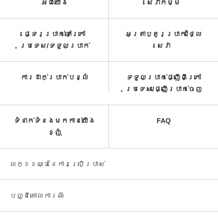
អំពី​យើង
សេវាកម្ម​
ផ្ទេរប្រាក់ទៅក្រៅ
អត្រាប្តូរប្រាក់/ថ្លៃ
ប្រទេស/ទទួល​ប្រាក់​
សេវា​
ការដាក់ប្រាក់បន្លំ
ទទួលប្រាក់ផ្ញើពីក្រៅ
ប្រទេស/ផ្ញើប្រាក់ចេញ
ទំនាក់ទំនងមកកាន់យើង
FAQ
ខ្ញុំ
លក្ខខណ្ឌនៃការប្រើប្រាស់
បញ្ជី​គោលការណ៍