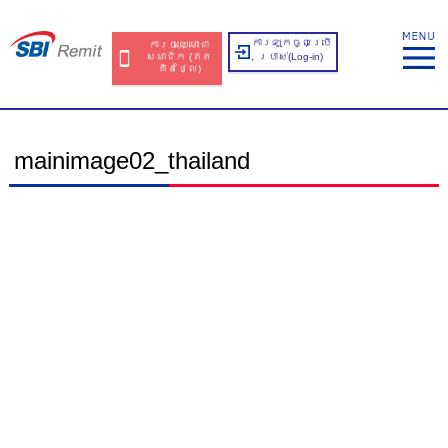
ការឡុកចូលប្រើ
ការចុះឈ្មោះជា
សមាជិក​​ (ឥត​
ប្រាស់​(Log-in)
គិត​ថ្លៃ​)
mainimage02_thailand