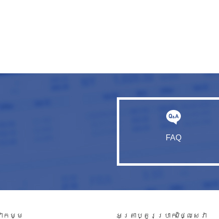
FAQ
វាកម្ម​
អត្រាប្តូរប្រាក់/ថ្លៃសេវា​