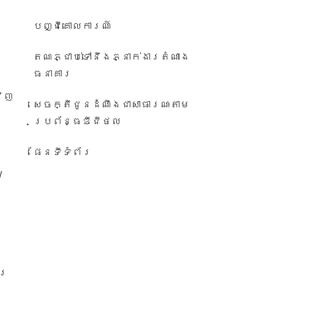
បញ្ជី​គោលការណ៍
តណភ្ជាប់ទៅនឹងភ្នាក់ងារតំណាង
ធនាគារ
វិញ
សេចក្តីជូនដំណឹង​ជា​សាធារណៈ​តាម​
ប្រព័ន្ធ​ឌីជីថល
ផែនទីទំព័រ
/
ារ