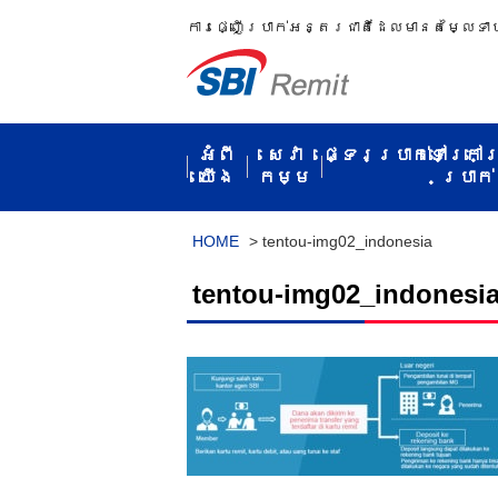
ការ​ផ្ញើប្រាក់​អន្តរជាតិ​ដែល​មាន​តម្លៃ​ទា
អំពី​
សេវា
ផ្ទេរប្រាក់ទៅក្រៅ
យើង
កម្ម​
ប្រាក់​
HOME
>
tentou-img02_indonesia
tentou-img02_indonesi