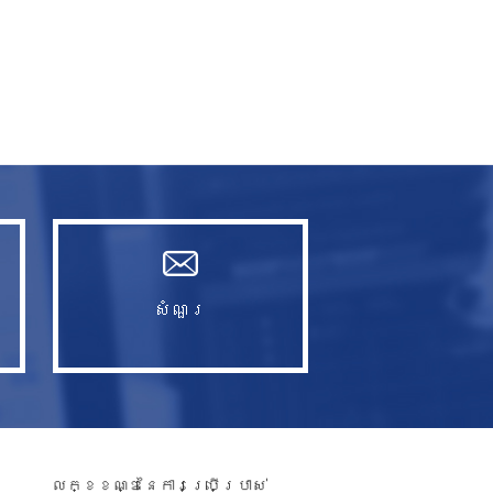
សំណួរ​
លក្ខខណ្ឌនៃការប្រើប្រាស់