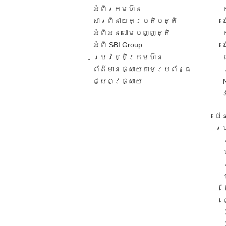
អំពីក្រុមហ៊ុន
សារពី​នាយកប្រតិបត្តិ​
អំពីអនុលោមបញ្ញត្តិ
អំពី SBI Group
ប្រវត្តិក្រុមហ៊ុន​
ព័ត៌មានផ្សាយតាមប្រព័ន្ធ
ផ្សព្វផ្សាយ​
ផ្
ប្រ