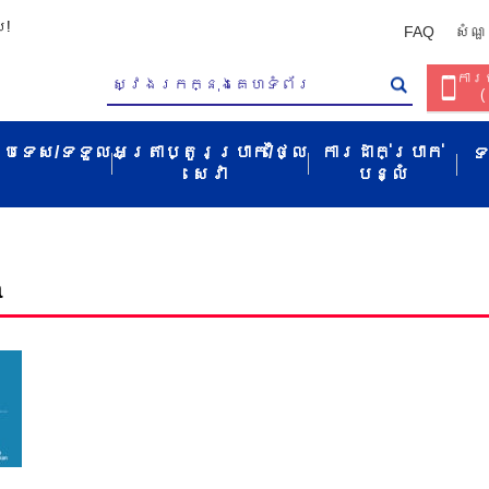
ប!
FAQ
សំណួ
ការច
(
ប្រទេស/ទទួល​
អត្រាប្តូរប្រាក់/ថ្លៃ
ការដាក់ប្រាក់
ទ
សេវា​
បន្លំ
a