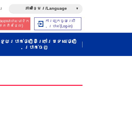
ភាសាខ្មែរ/Language
រ​
ការឡុកចូលប្រើ
ុះឈ្មោះជាសមាជិក​​
ឥត​គិត​ថ្លៃ​)
ប្រាស់​(Log-in)
ទួលប្រាក់ផ្ញើពីក្រៅប្រទេស/ផ្ញើ
ប្រាក់ចេញ