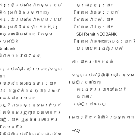
ការ​ប្រើប្រាស់​សេវាកម្ម​របស់​
អត្រា​ប្តូរ​ប្រាក់​
យើង​ (អតិថិជន​​ម្នាក់​ៗ​)
ថ្លៃសេវាផ្ទេរប្រាក់
ការប្រើប្រាស់សេវាកម្ម​​របស់
ថ្លៃសេវាដាក់ប្រាក់
យើង​ (អតិថិជន​ជា​ក្រុមហ៊ុន​)
ថ្លៃសេវាដកប្រាក់
លក្ខណៈ​ពិសេស​នៃ​សេវា​កម្ម​
SBI Remit NEOBANK
របស់​យើង
ថ្លៃសេវាលុបចោល/សងប្រាក់
Neobank
សម្រាប់ការផ្ញើប្រាក់
អំពីកម្មវិធីពិន្ទុ
ការដាក់ប្រាក់បន្លំ
ទេរប្រាក់ទៅក្រៅប្រទេស/ទទួល​
ទទួលប្រាក់ផ្ញើពីក្រៅប្រទេស
ាក់​
ផ្ញើប្រាក់ចេញ
ប្រទេសដែលអាចផ្ទេរប្រាក់
ការ​ផ្ទេរ​ប្រាក់​ទៅ​គណនី
បាន បញ្ជីតំបន់ ច្បាប់គ្រប់
ធនាគារ​
គ្រងតាមប្រទេស
​ផ្ញើប្រាក់ចេញ
បញ្ជីរាយនាមប្រទេស​ / តំបន់​
ដែល​មិន​អនុ​ញ្ញា​តឲ្យ​មានការ​​
សេចក្តីជូនដំណឹង / យុទ្ធនាក
ផ្ញើប្រាក់​ ឬ​ស្ថិត​ក្រោ​ម​ការ​
រឹតបន្តឹង
FAQ
វិធី​ផ្ញើ​ប្រាក់​ដែល​មាន​ភាព​ងាយ​