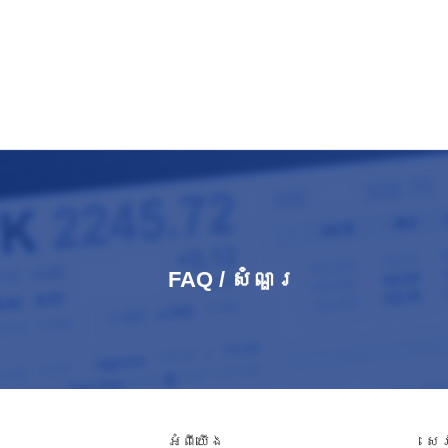
FAQ / សំណួរ​
អំពី​យើង
សេ