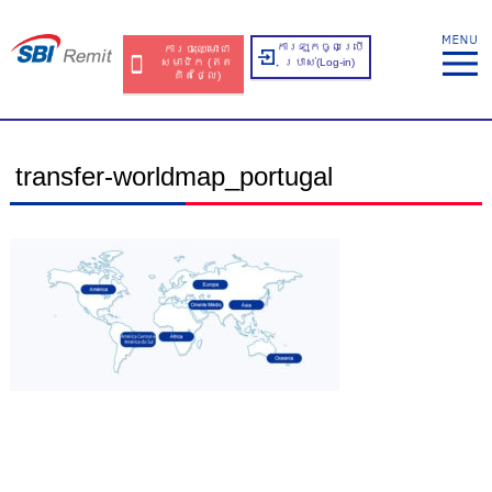
ការឡុកចូលប្រើ
ការចុះឈ្មោះជា
សមាជិក​​ (ឥត​
ប្រាស់​(Log-in)
គិត​ថ្លៃ​)
transfer-worldmap_portugal