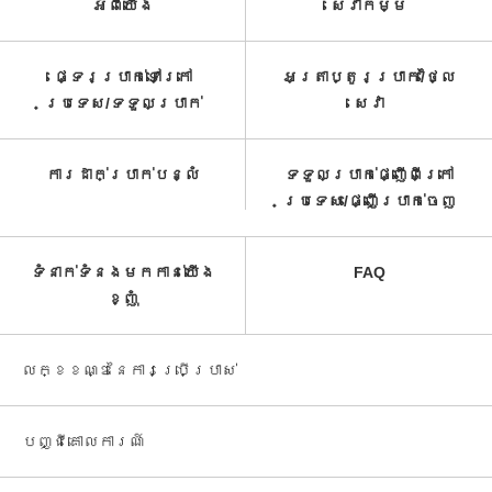
អំពី​យើង
សេវាកម្ម​
ផ្ទេរប្រាក់ទៅក្រៅ
អត្រាប្តូរប្រាក់/ថ្លៃ
ប្រទេស/ទទួល​ប្រាក់​
សេវា​
ការដាក់ប្រាក់បន្លំ
ទទួលប្រាក់ផ្ញើពីក្រៅ
ប្រទេស/ផ្ញើប្រាក់ចេញ
ទំនាក់ទំនងមកកាន់យើង
FAQ
ខ្ញុំ
លក្ខខណ្ឌនៃការប្រើប្រាស់
បញ្ជី​គោលការណ៍