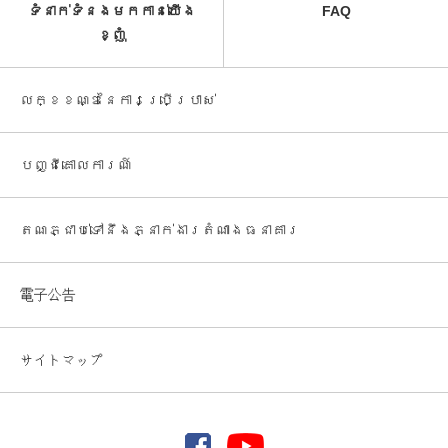
ទំនាក់ទំនងមកកាន់យើង
FAQ
ខ្ញុំ
លក្ខខណ្ឌនៃការប្រើប្រាស់
បញ្ជី​គោលការណ៍
តណភ្ជាប់ទៅនឹងភ្នាក់ងារតំណាងធនាគារ
電子公告
サイトマップ