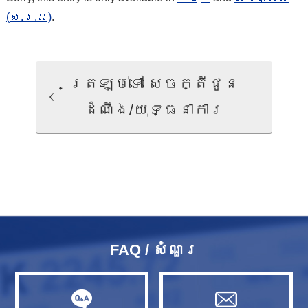
(ស.រ.អ)
.
ត្រឡប់ទៅ សេចក្តីជូន
ដំណឹង/យុទ្ធនាការ
FAQ / សំណួរ​