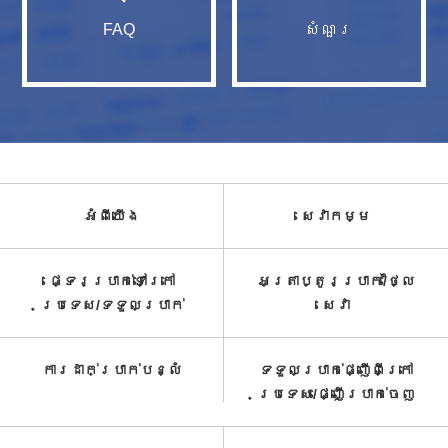
FAQ
សំណួរ​
អំពី​យើង
សេវាកម្ម​
ផ្ទេរប្រាក់ទៅក្រៅ
អត្រាប្តូរប្រាក់/ថ្លៃ
ប្រទេស/ទទួល​ប្រាក់​
សេវា​
ការដាក់ប្រាក់បន្លំ
ទទួលប្រាក់ផ្ញើពីក្រៅ
ប្រទេស/ផ្ញើប្រាក់ចេញ