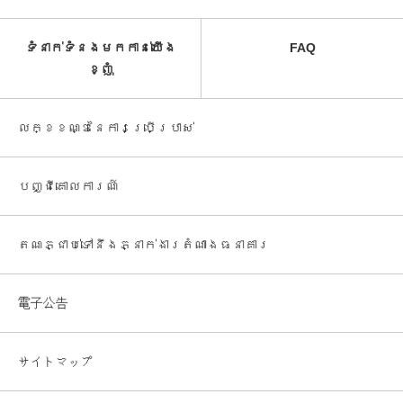
ទំនាក់ទំនងមកកាន់យើង
FAQ
ខ្ញុំ
លក្ខខណ្ឌនៃការប្រើប្រាស់
បញ្ជី​គោលការណ៍
តណភ្ជាប់ទៅនឹងភ្នាក់ងារតំណាងធនាគារ
電子公告
サイトマップ