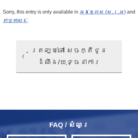
Sorry, this entry is only available in
អង់គ្លេស (ស.រ.អ)
and
តាហ្គាឡង់
.
ត្រឡប់ទៅ សេចក្តីជូន
ដំណឹង/យុទ្ធនាការ
FAQ / សំណួរ​