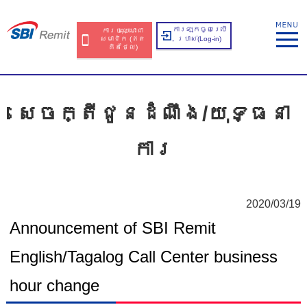
ការឡុកចូលប្រើ
ការចុះឈ្មោះជា
សមាជិក​​ (ឥត​
ប្រាស់​(Log-in)
គិត​ថ្លៃ​)
សេចក្តីជូនដំណឹង/យុទ្ធនា
ការ
2020/03/19
Announcement of SBI Remit
English/Tagalog Call Center business
hour change