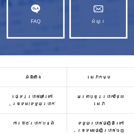
FAQ
សំណួរ​
អំពី​យើង
សេវាកម្ម​
ផ្ទេរប្រាក់ទៅក្រៅ
អត្រាប្តូរប្រាក់/ថ្លៃ
ប្រទេស/ទទួល​ប្រាក់​
សេវា​
ការដាក់ប្រាក់បន្លំ
ទទួលប្រាក់ផ្ញើពីក្រៅ
ប្រទេស/ផ្ញើប្រាក់ចេញ