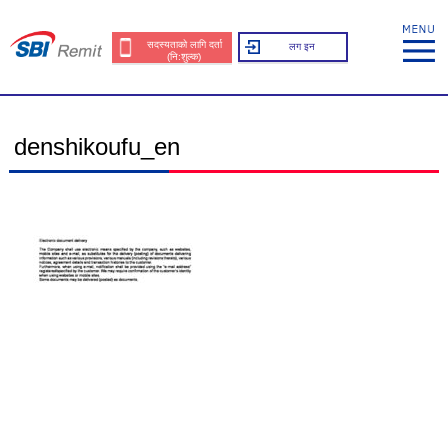
सदस्यताको लागि दर्ता
लग इन
(नि:शुल्क)
denshikoufu_en