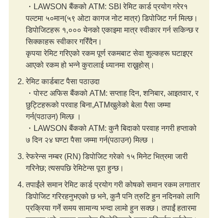
・LAWSON बैंकको ATM: SBI रेमिट कार्ड प्रयोग गरेर१
पल्टमा ५०मान(५९ ओटा कागज नोट मात्र) डिपोजिट गर्न मिल्छ।
डिपोजिटहरू १,००० येनको एकाइमा मात्र स्वीकार गर्न सकिन्छ र
सिक्काहरू स्वीकार गरिँदैन।
कृपया रेमिट गरिएको रकम पूर्ण रकमबाट सेवा शुल्कहरू घटाइएर
आएको रकम हो भन्ने कुरालाई ध्यानमा राख्नुहोस्।
रेमिट कार्डबाट पैसा पठाउदा
・पोस्ट अफिस बैंकको ATM: सप्ताह दिन, शनिबार, आइतवार, र
छुट्टिहरूको परवाह बिना,ATMखुलेको बेला पैसा जम्मा
गर्न(पठाउन) मिल्छ ।
・LAWSON बैंकको ATM: कुनै बिदाको परवाह नगरी हप्ताको
७ दिन २४ घण्टा पैसा जम्मा गर्न(पठाउन) मिल्छ ।
रेफरेन्स नम्बर (RN) डिपोजिट गरेको १५ मिनेट भित्रमा जारी
गरिनेछ; त्यसपछि रेमिटेन्स पूरा हुन्छ।
तपाईंले समान रेमिट कार्ड प्रयोग गरी कोषको समान रकम लगातार
डिपोजिट गरिरहनुभएको छ भने, कुनै पनि त्रुटि हुन नदिनको लागि
प्रक्रिया गर्ने समय सामान्य भन्दा लामो हुन सक्छ। तपाईं हतारमा