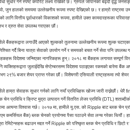
िधा सुधार गर्ने स्पष्ट कर्पोरेट लक्ष्य राखेको छ। ग्रुपले जापानको बढ्दो वृद्ध जनसङ्
यो, जुन हालको समयमा उल्लेखनीय रूपमा स्पष्ट देखिएको छ। र हाम्रो राष्ट्रमा उच
नको लागि वित्तीय पूर्वाधारको विकाशको रूपमा, हामीले उक्त कामदारहरूका परिवारह
लभ र द्रुत सेवा उपलब्ध गराएका छौं।
मीले बैंकहरूद्वारा लगाउँदै आएको शुल्कको तुलनामा उल्लेखनीय रूपमा शुल्क घटाएक
िश्चित गर्दै बिना यात्रा सेवाको उपयोग गर्ने र समयको बचत गर्ने सेवा पनि उपलब
राहकहरू विदेशमा जन्मिएका नागरिकहरू हुन्। २०१८ मा बैंकहरू लगायत सम्पूर्ण वि
ि व्यक्तिहरूद्वारा जुलाईदेखि सेप्टेम्बरसम्म विदेशमा पठाइएका रकमको बारेमा बै
भग २९% बजार शेयर प्राप्त गरेका छौं। विशेषगरी एसियाली राष्ट्रहरूमा त्यो शे
ीले हाम्रा सेवाहरू सुधार गर्नको लागि नयाँ प्रविधिहरू खोज्न जारी राख्नेछौं। धेरै
क चेन प्रविधि र क्रिप्ट मुद्रा उत्पादन गर्ने वितरित लेजर प्रविधि (DTL) शताब्दीक
रामा अत्यन्त विश्वास गर्छ। २०१७ मा, हामीले यु.एस. को Ripple बाट ब्लक चेन 
िएम कमर्सियल बैंक) ब्लक चेनको प्रयोगमा पैसा पठाउने सेवा लन्च गरेका थियौं। 
्रा रेमिटेन्सहरू बढाउन मद्दत गर्ने Ripple को परिष्कृत ब्लक चेन प्रविधि र छिटो र 