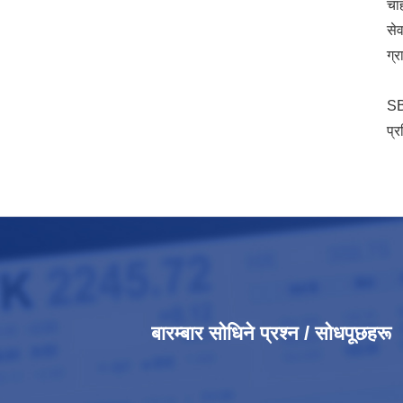
चाह
सेव
ग्र
SB
प्र
बारम्बार सोधिने प्रश्न / सोधपूछहरू