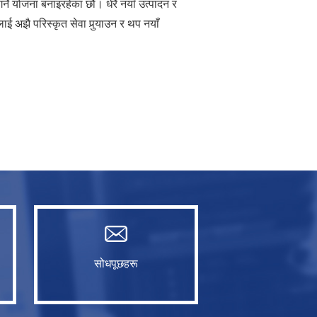
ने योजना बनाइरहेका छौं। धेरै नयाँ उत्पादन र
ाई अझै परिस्कृत सेवा पुर्‍याउन र थप नयाँ
सोधपूछहरू