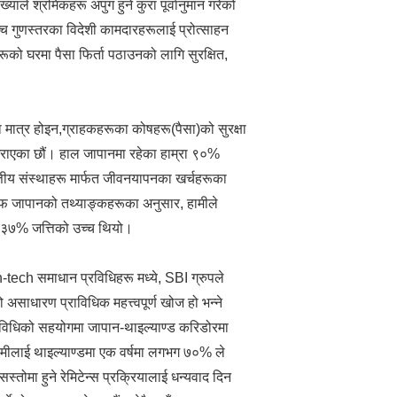
ख्याले श्रमिकहरू अपुग हुने कुरा पूर्वानुमान गरेको
्च गुणस्तरका विदेशी कामदारहरूलाई प्रोत्साहन
रूको घरमा पैसा फिर्ता पठाउनको लागि सुरक्षित,
ा मात्र होइन,ग्राहकहरूका कोषहरू(पैसा)को सुरक्षा
्ध गराएका छौं। हाल जापानमा रहेका हाम्रा ९०%
त्तीय संस्थाहरू मार्फत जीवनयापनका खर्चहरूका
ंक अफ जापानको तथ्याङ्कहरूका अनुसार, हामीले
यर ३७% जत्तिको उच्च थियो।
 fin-tech समाधान प्रविधिहरू मध्ये, SBI ग्रुपले
ो असाधारण प्राविधिक महत्त्वपूर्ण खोज हो भन्ने
प्रविधिको सहयोगमा जापान-थाइल्याण्ड करिडोरमा
हामीलाई थाइल्याण्डमा एक वर्षमा लगभग ७०% ले
सस्तोमा हुने रेमिटेन्स प्रक्रियालाई धन्यवाद दिन