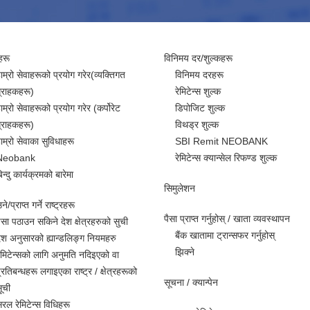
हरू
विनिमय दर/शुल्कहरू
ाम्रो सेवाहरूको प्रयोग गरेर(व्यक्तिगत
विनिमय दरहरू
्राहकहरू)
रेमिटेन्स शुल्क
ाम्रो सेवाहरूको प्रयोग गरेर (कर्पोरेट
डिपोजिट शुल्क
्राहकहरू)
विथड्र शुल्क
ाम्रो सेवाका सुविधाहरू
SBI Remit NEOBANK
Neobank
रेमिटेन्स क्यान्सेल रिफण्ड शुल्क
िन्दु कार्यक्रमको बारेमा
सिमुलेशन
े/प्राप्त गर्ने राष्ट्रहरू
पैसा प्राप्त गर्नुहोस् / खाता व्यवस्थापन
ैसा पठाउन सकिने देश क्षेत्रहरुको सुची
बैंक खातामा ट्रान्सफर गर्नुहोस्
ेश अनुसारको ह्यान्डलिङ्ग नियमहरु
झिक्ने
ेमिटेन्सको लागि अनुमति नदिइएको वा
्रतिबन्धहरू लगाइएका राष्ट्र / क्षेत्रहरूको
सूचना / क्यान्पेन
ूची
रल रेमिटेन्स विधिहरू