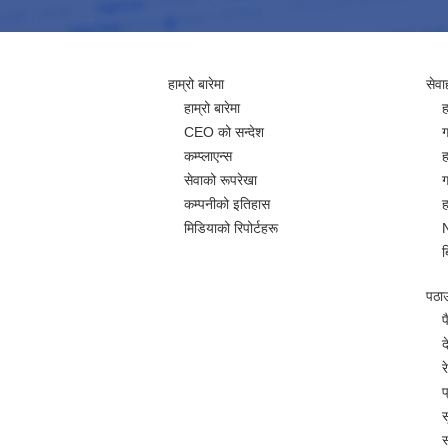
हाम्रो बारेमा
सेवा
हाम्रो बारेमा
ह
CEO को सन्देश
ग
कम्प्लाएन्स
ह
सेवाको रूपरेखा
ग
कम्पनीको इतिहास
ह
मिडियाको रिपोर्टहरू
ब
पठाउन
प
द
र
प
स
स