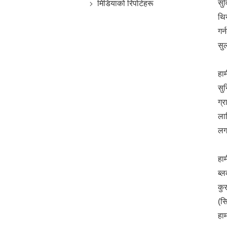
सुव
मिडियाको रिपोर्टहरू
थि
गर्
सु
हा
सुन
ग्
लाग
लग
हाम
ब्ल
कु
(स
हाम