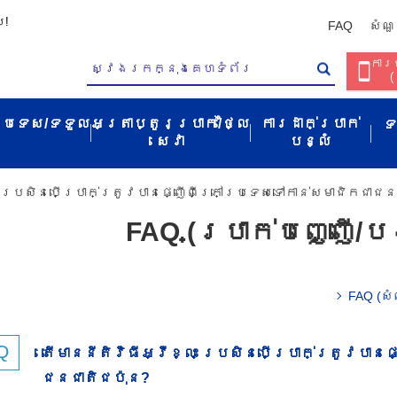
ប!
FAQ
សំណួ
ការច
(
ប្រទេស/ទទួល​
អត្រាប្តូរប្រាក់/ថ្លៃ
ការដាក់ប្រាក់
ទ
សេវា​
បន្លំ
ះ​ ប្រសិនបើ​ប្រាក់​ត្រូវ​បាន​ផ្ញើ​ពី​ក្រៅ​ប្រទេស​ទៅ​កាន់​សមាជិក​ជា​ជន
FAQ (ប្រាក់បញ្ញើ/បង
FAQ (សំ
តើ​មាន​នីតិវិធី​អ្វី​ខ្លះ​ ប្រសិនបើ​ប្រាក់​ត្រូវ​បាន​ផ្
ជនជាតិ​ជប៉ុន​?​