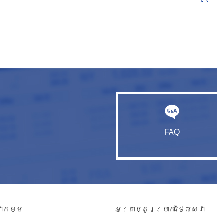
FAQ
វាកម្ម​
អត្រាប្តូរប្រាក់/ថ្លៃសេវា​