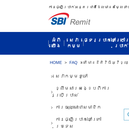
ការ​ផ្ញើប្រាក់​អន្តរជាតិ​ដែល​មាន​តម្លៃ​ទា
អំពី​
សេវា
ផ្ទេរប្រាក់ទៅក្រៅ
យើង
កម្ម​
ប្រាក់​
HOME
>
FAQ
>
តើ​មាន​នីតិវិធី​អ្វី​ខ្ល
សេវាកម្ម​ទូទៅ​
ខ្លឹមសារ​សង្ខេប​ពី​ការ​
ប្រើប្រាស់​
ការ​ចុះ​ឈ្មោះ​ជា​សមាជិក​
ការ​ផ្ញើ​ប្រាក់​ទៅ​ក្រៅ​
ប្រទេស​