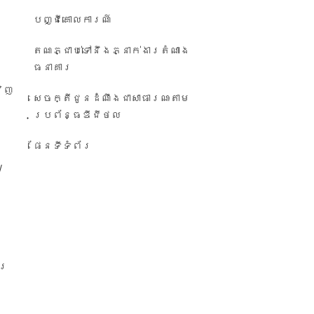
បញ្ជី​គោលការណ៍
តណភ្ជាប់ទៅនឹងភ្នាក់ងារតំណាង
ធនាគារ
វិញ
សេចក្តីជូនដំណឹង​ជា​សាធារណៈ​តាម​
ប្រព័ន្ធ​ឌីជីថល
ផែនទីទំព័រ
/
ារ