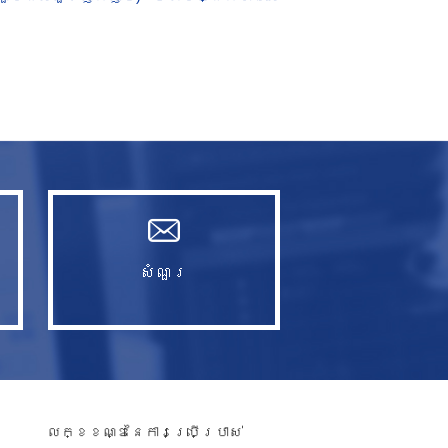
សំណួរ​
លក្ខខណ្ឌនៃការប្រើប្រាស់