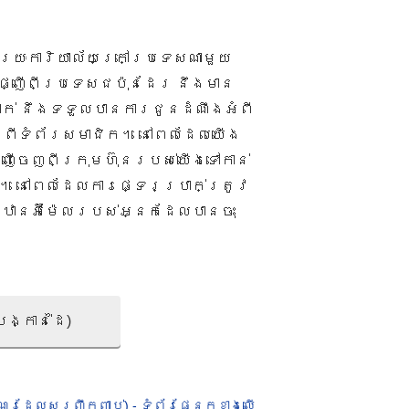
រយៈ​ការិយាល័យ​ក្រៅ​ប្រទេស​ណាមួយ​​
្ញើ​ពី​ប្រទេស​ជប៉ុន​ដែរ​ នឹង​មាន​
់​ នឹង​ទទួល​បាន​ការ​ជូន​ដំណឹង​​អំពី​
​”​ ពី​ទំព័រ​សមាជិក​។​ នៅ​ពេល​ដែល​យើង​​
ញើ​ចេញ​ពី​ក្រុមហ៊ុន​របស់​យើង​ទៅកាន់​​
​ នៅ​ពេល​ដែល​ការ​ផ្ទេរ​ប្រាក់​ត្រូវ​
ាន​អ៊ីម៉ែល​របស់​អ្នក​ដែល​បាន​ចុះ​
បង្កាន់ដៃ)
ណួរ​ដែល​សួរ​ញឹក​ញាប់) - ទំព័រផ្នែកខាងលើ​