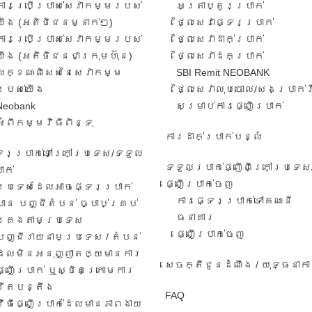
ការ​ប្រើប្រាស់​សេវាកម្ម​របស់​
អត្រា​ប្តូរ​ប្រាក់​
យើង​ (អតិថិជន​​ម្នាក់​ៗ​)
ថ្លៃសេវាផ្ទេរប្រាក់
ការប្រើប្រាស់សេវាកម្ម​​របស់
ថ្លៃសេវាដាក់ប្រាក់
យើង​ (អតិថិជន​ជា​ក្រុមហ៊ុន​)
ថ្លៃសេវាដកប្រាក់
លក្ខណៈ​ពិសេស​នៃ​សេវា​កម្ម​
SBI Remit NEOBANK
របស់​យើង
ថ្លៃសេវាលុបចោល/សងប្រាក់
Neobank
សម្រាប់ការផ្ញើប្រាក់
អំពីកម្មវិធីពិន្ទុ
ការដាក់ប្រាក់បន្លំ
ទេរប្រាក់ទៅក្រៅប្រទេស/ទទួល​
ទទួលប្រាក់ផ្ញើពីក្រៅប្រទេស
ាក់​
ផ្ញើប្រាក់ចេញ
ប្រទេសដែលអាចផ្ទេរប្រាក់
ការ​ផ្ទេរ​ប្រាក់​ទៅ​គណនី
បាន បញ្ជីតំបន់ ច្បាប់គ្រប់
ធនាគារ​
គ្រងតាមប្រទេស
​ផ្ញើប្រាក់ចេញ
បញ្ជីរាយនាមប្រទេស​ / តំបន់​
ដែល​មិន​អនុ​ញ្ញា​តឲ្យ​មានការ​​
សេចក្តីជូនដំណឹង / យុទ្ធនាក
ផ្ញើប្រាក់​ ឬ​ស្ថិត​ក្រោ​ម​ការ​
រឹតបន្តឹង
FAQ
វិធី​ផ្ញើ​ប្រាក់​ដែល​មាន​ភាព​ងាយ​