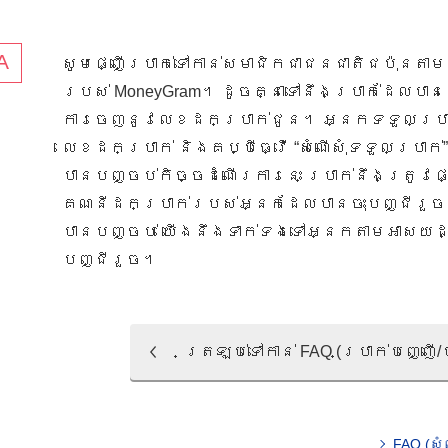
សូម​ផ្ញើ​ប្រាក់​ទៅកាន់​សមាជិក​ជា​ជន​ជាតិ​ជប៉ុន​តាម
របស់​ MoneyGram។ ដូច​គ្នា​ទៅ​នឹង​ប្រាក់​ដែល​បាន​ផ
ការ​ចេញ​នូវ​លេខ​ដក​ប្រាក់​ជូន។​ ​អ្នក​ទទួល​ប្រាក
លេខ​ដក​ប្រាក់​ និង​គប្បី​ធ្វើ​ “​​សំណើ​សុំ​​ទទួល​ប្រាក់
បាន​បញ្ចប់​​កិច្ច​ដំណើរ​ការ​នេះ​ ប្រាក់​នឹង​ត្រូវ​ផ្
គណនី​ដក​ប្រាក់​​របស់​អ្នក​ដែល​បាន​ចុះ​បញ្ជី​រួច​។
បាន​បញ្ចប់​ យើង​នឹង​ទាក់ទង​ទៅ​អ្នក​តាម​​អាសយដ្ឋ
បញ្ជី​រួច​។​
ត្រឡប់​ទៅ​កាន់​ FAQ (ប្រាក់បញ្ញើ/
FAQ (សំ