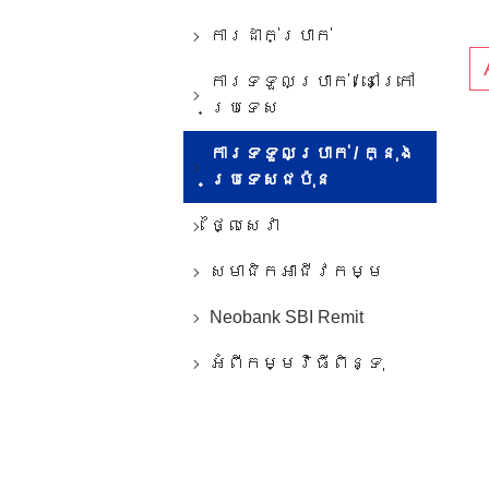
ការ​ដាក់​ប្រាក់​
ការ​ទទួល​ប្រាក់​ / ​នៅ​ក្រៅ​
ប្រទេស
ការ​ទទួល​ប្រាក់​ / ក្នុង​
ប្រទេស​ជប៉ុន
ថ្លៃ​សេវា​
សមាជិកអាជីវកម្ម
Neobank SBI Remit
អំពីកម្មវិធីពិន្ទុ