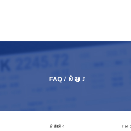
FAQ / សំណួរ​
អំពី​យើង
សេ