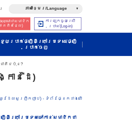
ភាសាខ្មែរ/Language
រ​
ការឡុកចូលប្រើ
ុះឈ្មោះជាសមាជិក​​
ឥត​គិត​ថ្លៃ​)
ប្រាស់​(Log-in)
ទួលប្រាក់ផ្ញើពីក្រៅប្រទេស/ផ្ញើ
ប្រាក់ចេញ
ជាតិ​ជប៉ុន​?​
្កាន់ដៃ)
ណួរ​ដែល​សួរ​ញឹក​ញាប់) - ទំព័រផ្នែកខាងលើ​
ញើ​ពី​ក្រៅ​ប្រទេស​ទៅ​កាន់​សមាជិក​ជា​