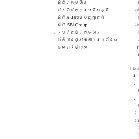
អំពីក្រុមហ៊ុន
សារពី​នាយកប្រតិបត្តិ​
អំពីអនុលោមបញ្ញត្តិ
អំពី SBI Group
ប្រវត្តិក្រុមហ៊ុន​
ព័ត៌មានផ្សាយតាមប្រព័ន្ធ
ផ្សព្វផ្សាយ​
ផ្
ប្រ